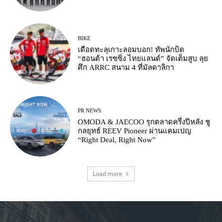
BIKE
เดือดทะลุเกาะลอมบอก! ทัพนักบิด
“ฮอนด้า เรซซิ่ง ไทยแลนด์” จัดเต็มสูบ ลุย
ศึก ARRC สนาม 4 ที่มัลดาลิกา
PR NEWS
OMODA & JAECOO รุกตลาดครึ่งปีหลัง ชู
กลยุทธ์ REEV Pioneer ผ่านแคมเปญ
“Right Deal, Right Now”
Load more