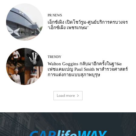
PR NEWS
เอ็กซ์เผิง เปิดโชว์รูม-ศูนย์บริการครบวงจร
‘เอ็กซ์เผิง เพชรเกษม’
TRENDY
Walton Goggins กลับมาอีกครั้งในฐานะ
เฟซแคมเปญ Paul Smith พาสำรวจศาสตร์
การแต่งกายแบบสุภาพบุรุษ
Load more