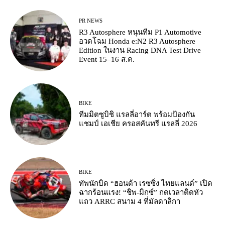
PR NEWS
R3 Autosphere หนุนทีม P1 Automotive
อวดโฉม Honda e:N2 R3 Autosphere
Edition ในงาน Racing DNA Test Drive
Event 15–16 ส.ค.
BIKE
ทีมมิตซูบิชิ แรลลี่อาร์ต พร้อมป้องกัน
แชมป์ เอเชีย ครอสคันทรี แรลลี่ 2026
BIKE
ทัพนักบิด “ฮอนด้า เรซซิ่ง ไทยแลนด์” เปิด
ฉากร้อนแรง! “ชิพ-มิกซ์” กดเวลาติดหัว
แถว ARRC สนาม 4 ที่มัลดาลิกา