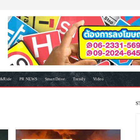
e&Ride
PR NEWS
SmartDrive
Trendy
Video
S