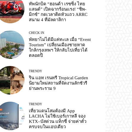
ทัพนักบิด “ฮอนด้า เรซซิ่ง ไทย
แลนด์” เปิดฉากร้อนแรง! “ชิพ-
มิกซ์” กดเวลาติดหัวแถว ARRC
สนาม 4 ที่มัลดาลิกา
CHECK IN
พัทยาไม่ได้มีแค่ทะเล เมื่อ “Event
Tourism” เปลี่ยนเมืองชายหาด
ใกล้กรุงเทพฯ ให้กลับไปเที่ยวได้
ตลอดปี
TRENDY
ริน แอท เรนทรี Tropical Garden
นิยามใหม่สถานที่จัดงานลักชัวรี
ย่านพระราม 9
TRENDY
เที่ยวแดนโสมต้องมี App
LACHA ไม่ใช้เบอร์เกาหลี จอง
KTX–บัสด่วน แท็กซี่ จ่ายค่าตั๋ว
ครบจบในแอปเดียว