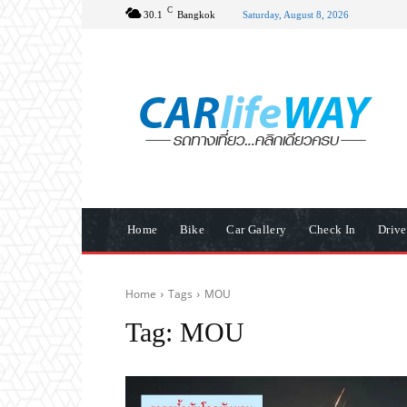
C
30.1
Bangkok
Saturday, August 8, 2026
Home
Bike
Car Gallery
Check In
Driv
Home
Tags
MOU
Tag:
MOU