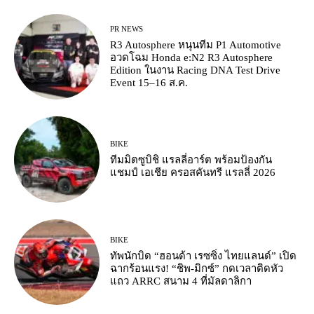
PR NEWS
R3 Autosphere หนุนทีม P1 Automotive
อวดโฉม Honda e:N2 R3 Autosphere
Edition ในงาน Racing DNA Test Drive
Event 15–16 ส.ค.
BIKE
ทีมมิตซูบิชิ แรลลี่อาร์ต พร้อมป้องกัน
แชมป์ เอเชีย ครอสคันทรี แรลลี่ 2026
BIKE
ทัพนักบิด “ฮอนด้า เรซซิ่ง ไทยแลนด์” เปิด
ฉากร้อนแรง! “ชิพ-มิกซ์” กดเวลาติดหัว
แถว ARRC สนาม 4 ที่มัลดาลิกา