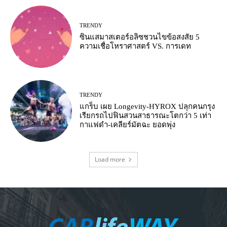
TRENDY
ซินแสมาสเตอร์อลิซชวนไขข้อสงสัย 5
ความเชื่อโหราศาสตร์ VS. การเดท
TRENDY
แกร็บ เผย Longevity-HYROX ปลุกคนกรุง
เรียกรถไปฟินสวนสาธารณะโตกว่า 5 เท่า
กาแฟดำ-เคลียร์มัตฉะ ยอดพุ่ง
Load more