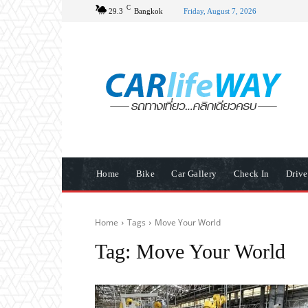
C
29.3
Bangkok
Friday, August 7, 2026
Home
Bike
Car Gallery
Check In
Driv
Home
Tags
Move Your World
Tag:
Move Your World