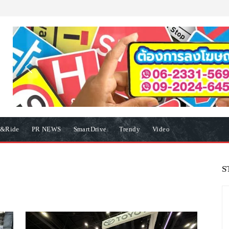
e&Ride
PR NEWS
SmartDrive
Trendy
Video
S