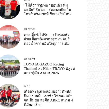
“ไม้คิว” ร่วมทัพ “ฮอนด้า ทีม
เอเชีย” รับโอกาสทองลงบิด โม
โตทรี ครั้งแรกที่ ซิลเวอร์สโตน
PR NEWS
คาลเท็กซ์ ได้รับการรับรองหัว
จ่ายเชื้อเพลิงมาตรฐานระดับสี
ทอง ย้ำความมั่นใจทุกการเติม
PR NEWS
TOYOTA GAZOO Racing
Thailand ส่ง Hilux TRAVO พิสูจน์
แกร่งสู้ศึก AXCR 2026
BIKE
เดือดทะลุเกาะลอมบอก! ทัพนัก
บิด “ฮอนด้า เรซซิ่ง ไทยแลนด์”
จัดเต็มสูบ ลุยศึก ARRC สนาม 4
ที่มัลดาลิกา