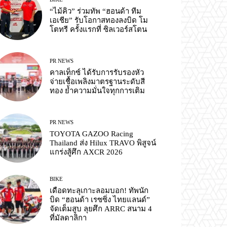
“ไม้คิว” ร่วมทัพ “ฮอนด้า ทีม
เอเชีย” รับโอกาสทองลงบิด โม
โตทรี ครั้งแรกที่ ซิลเวอร์สโตน
PR NEWS
คาลเท็กซ์ ได้รับการรับรองหัว
จ่ายเชื้อเพลิงมาตรฐานระดับสี
ทอง ย้ำความมั่นใจทุกการเติม
PR NEWS
TOYOTA GAZOO Racing
Thailand ส่ง Hilux TRAVO พิสูจน์
แกร่งสู้ศึก AXCR 2026
BIKE
เดือดทะลุเกาะลอมบอก! ทัพนัก
บิด “ฮอนด้า เรซซิ่ง ไทยแลนด์”
จัดเต็มสูบ ลุยศึก ARRC สนาม 4
ที่มัลดาลิกา