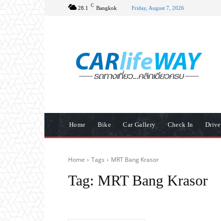
C
28.1
Bangkok
Friday, August 7, 2026
Home
Bike
Car Gallery
Check In
Driv
Home
Tags
MRT Bang Krasor
Tag:
MRT Bang Krasor