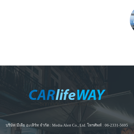
บริษัท มีเดีย อะเลิร์ท จำกัด : Media Alert Co., Ltd. โทรศัพท์ : 06-2331-5695