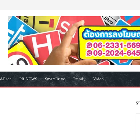
e&Ride
PR NEWS
SmartDrive
Trendy
Video
S