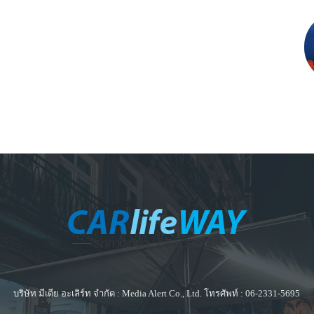
บริษัท มีเดีย อะเลิร์ท จำกัด : Media Alert Co., Ltd. โทรศัพท์ : 06-2331-5695