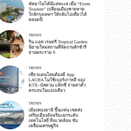
พัทยาไม่ได้มีแค่ทะเล เมื่อ “Event
Tourism” เปลี่ยนเมืองชายหาด
ใกล้กรุงเทพฯ ให้กลับไปเที่ยวได้
ตลอดปี
TRENDY
ริน แอท เรนทรี Tropical Garden
นิยามใหม่สถานที่จัดงานลักชัวรี
ย่านพระราม 9
TRENDY
เที่ยวแดนโสมต้องมี App
LACHA ไม่ใช้เบอร์เกาหลี จอง
KTX–บัสด่วน แท็กซี่ จ่ายค่าตั๋ว
ครบจบในแอปเดียว
TRENDY
เมืองทองธานี ขึ้นแท่น เขตส่ง
เสริมเมืองอัจฉริยะยกระดับ
เทคโนโลยี สิ่งแวดล้อม ขับ
เคลื่อนเศรษฐกิจ