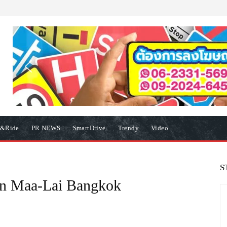
e&Ride
PR NEWS
SmartDrive
Trendy
Video
S
on Maa-Lai Bangkok