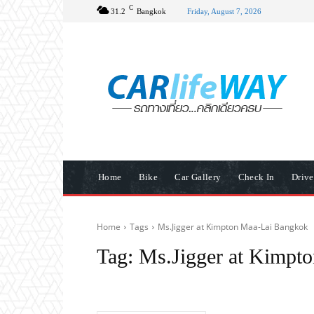
C
31.2
Bangkok
Friday, August 7, 2026
Home
Bike
Car Gallery
Check In
Driv
Home
Tags
Ms.Jigger at Kimpton Maa-Lai Bangkok
Tag:
Ms.Jigger at Kimpt