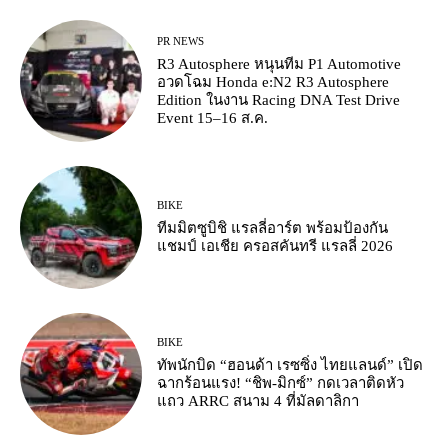
PR NEWS
R3 Autosphere หนุนทีม P1 Automotive
อวดโฉม Honda e:N2 R3 Autosphere
Edition ในงาน Racing DNA Test Drive
Event 15–16 ส.ค.
BIKE
ทีมมิตซูบิชิ แรลลี่อาร์ต พร้อมป้องกัน
แชมป์ เอเชีย ครอสคันทรี แรลลี่ 2026
BIKE
ทัพนักบิด “ฮอนด้า เรซซิ่ง ไทยแลนด์” เปิด
ฉากร้อนแรง! “ชิพ-มิกซ์” กดเวลาติดหัว
แถว ARRC สนาม 4 ที่มัลดาลิกา