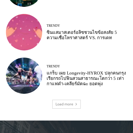
TRENDY
ซินแสมาสเตอร์อลิซชวนไขข้อสงสัย 5
ความเชื่อโหราศาสตร์ VS. การเดท
TRENDY
แกร็บ เผย Longevity-HYROX ปลุกคนกรุง
เรียกรถไปฟินสวนสาธารณะโตกว่า 5 เท่า
กาแฟดำ-เคลียร์มัตฉะ ยอดพุ่ง
Load more