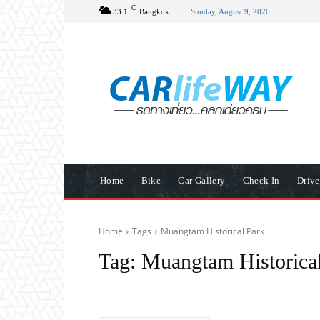
C
33.1
Bangkok
Sunday, August 9, 2026
Home
Bike
Car Gallery
Check In
Driv
Home
Tags
Muangtam Historical Park
Tag:
Muangtam Historica