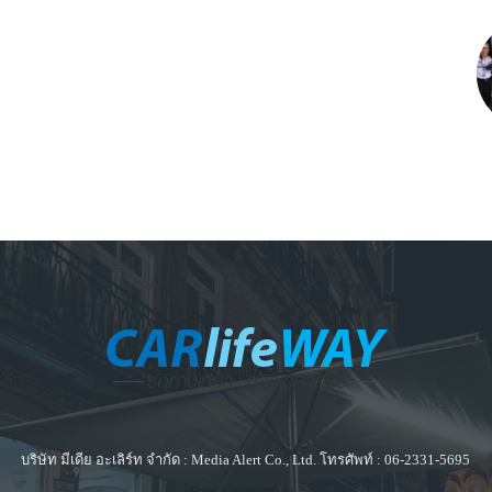
บริษัท มีเดีย อะเลิร์ท จำกัด : Media Alert Co., Ltd. โทรศัพท์ : 06-2331-5695