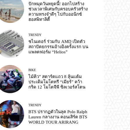
ปักหมุดวันหยุดนี้! ออกไปสร้าง
ช่วงเวลาพิเศษกับครอบครัวสร้าง
ความทรงจำดีๆ ไปกับออนิกซ์
ฮอสพิทาลิตี้
TRENDY
ชไนเดอร์ ร่วมกับ AMD เปิดตัว
สถาปัตยกรรมอ้างอิงครั้งแรก บน
แพลตฟอร์ม “Helios”
BIKE
ไม้คิว” สตาร์ตแถว 8 ลุ้นแต้ม
ประเดิมโมโตทรี “เมียร์” คว้า
กริด 12 โมโตจีพี ซิลเวอร์สโตน
TRENDY
BTS ปรากฏตัวในลุค Polo Ralph
Lauren กลางงาน คอนเสิร์ต BTS
WORLD TOUR ARIRANG