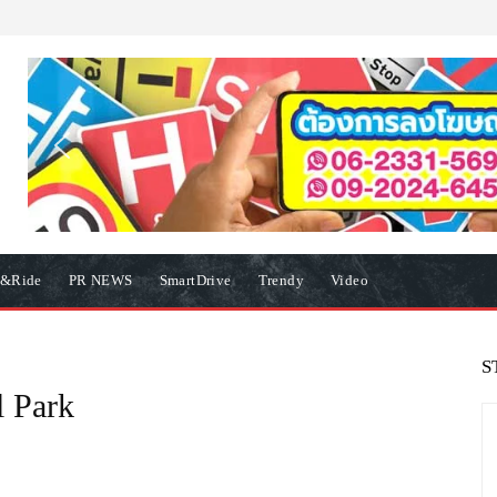
e&Ride
PR NEWS
SmartDrive
Trendy
Video
S
l Park