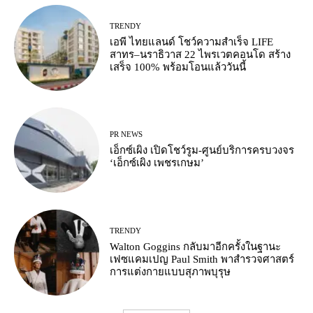
TRENDY
เอพี ไทยแลนด์ โชว์ความสำเร็จ LIFE
สาทร–นราธิวาส 22 ไพรเวตคอนโด สร้าง
เสร็จ 100% พร้อมโอนแล้ววันนี้
PR NEWS
เอ็กซ์เผิง เปิดโชว์รูม-ศูนย์บริการครบวงจร
‘เอ็กซ์เผิง เพชรเกษม’
TRENDY
Walton Goggins กลับมาอีกครั้งในฐานะ
เฟซแคมเปญ Paul Smith พาสำรวจศาสตร์
การแต่งกายแบบสุภาพบุรุษ