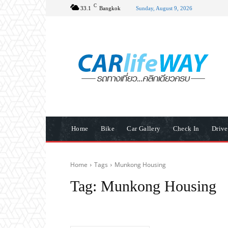
C
33.1
Bangkok
Sunday, August 9, 2026
Home
Bike
Car Gallery
Check In
Driv
Home
Tags
Munkong Housing
Tag:
Munkong Housing