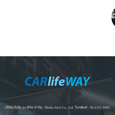
บริษัท มีเดีย อะเลิร์ท จำกัด : Media Alert Co., Ltd. โทรศัพท์ : 06-2331-5695