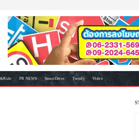
e&Ride
PR NEWS
SmartDrive
Trendy
Video
S