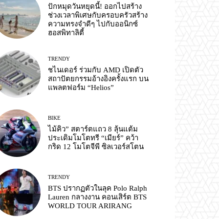
ปักหมุดวันหยุดนี้! ออกไปสร้าง
ช่วงเวลาพิเศษกับครอบครัวสร้าง
ความทรงจำดีๆ ไปกับออนิกซ์
ฮอสพิทาลิตี้
TRENDY
ชไนเดอร์ ร่วมกับ AMD เปิดตัว
สถาปัตยกรรมอ้างอิงครั้งแรก บน
แพลตฟอร์ม “Helios”
BIKE
ไม้คิว” สตาร์ตแถว 8 ลุ้นแต้ม
ประเดิมโมโตทรี “เมียร์” คว้า
กริด 12 โมโตจีพี ซิลเวอร์สโตน
TRENDY
BTS ปรากฏตัวในลุค Polo Ralph
Lauren กลางงาน คอนเสิร์ต BTS
WORLD TOUR ARIRANG