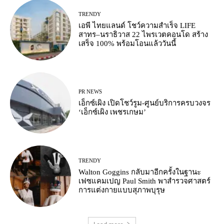
TRENDY
เอพี ไทยแลนด์ โชว์ความสำเร็จ LIFE
สาทร–นราธิวาส 22 ไพรเวตคอนโด สร้าง
เสร็จ 100% พร้อมโอนแล้ววันนี้
PR NEWS
เอ็กซ์เผิง เปิดโชว์รูม-ศูนย์บริการครบวงจร
‘เอ็กซ์เผิง เพชรเกษม’
TRENDY
Walton Goggins กลับมาอีกครั้งในฐานะ
เฟซแคมเปญ Paul Smith พาสำรวจศาสตร์
การแต่งกายแบบสุภาพบุรุษ