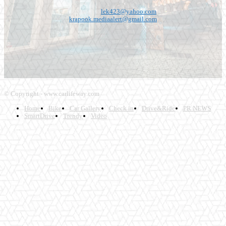
Contact us:
lek423@yahoo.com
,
krapook.mediaalert@gmail.com
© Copyright - www.carlifeway.com
Home
Bike
Car Gallery
Check in
Drive&Ride
PR NEWS
SmartDrive
Trendy
Video