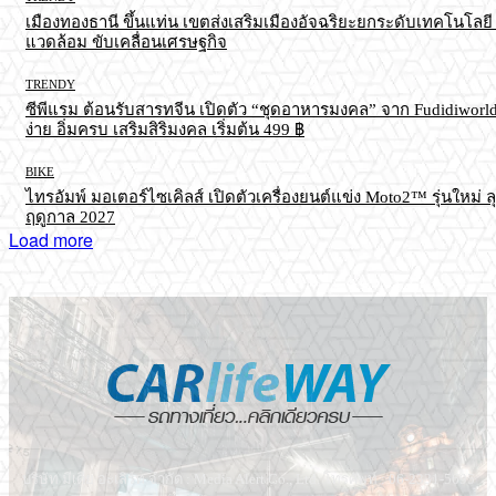
เมืองทองธานี ขึ้นแท่น เขตส่งเสริมเมืองอัจฉริยะยกระดับเทคโนโลยี ส
แวดล้อม ขับเคลื่อนเศรษฐกิจ
TRENDY
ซีพีแรม ต้อนรับสารทจีน เปิดตัว “ชุดอาหารมงคล” จาก Fudidiworld
ง่าย อิ่มครบ เสริมสิริมงคล เริ่มต้น 499 ฿
BIKE
ไทรอัมพ์ มอเตอร์ไซเคิลส์ เปิดตัวเครื่องยนต์แข่ง Moto2™ รุ่นใหม่ ล
ฤดูกาล 2027
Load more
บริษัท มีเดีย อะเลิร์ท จำกัด : Media Alert Co., Ltd. โทรศัพท์ : 06-2331-5695