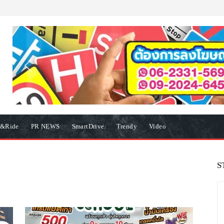
e&Ride
PR NEWS
SmartDrive
Trendy
Video
S