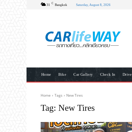
C
31
Bangkok
Saturday, August 8, 2026
Home
Bike
Car Gallery
Check In
Driv
Home
Tags
New Tires
Tag:
New Tires