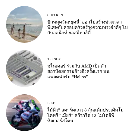
CHECK IN
ปักหมุดวันหยุดนี้! ออกไปสร้างช่วงเวลา
พิเศษกับครอบครัวสร้างความทรงจำดีๆ ไป
กับออนิกซ์ ฮอสพิทาลิตี้
TRENDY
ชไนเดอร์ ร่วมกับ AMD เปิดตัว
สถาปัตยกรรมอ้างอิงครั้งแรก บน
แพลตฟอร์ม “Helios”
BIKE
ไม้คิว” สตาร์ตแถว 8 ลุ้นแต้มประเดิมโม
โตทรี “เมียร์” คว้ากริด 12 โมโตจีพี
ซิลเวอร์สโตน