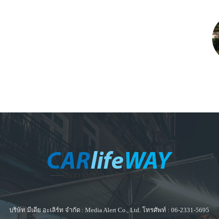
บริษัท มีเดีย อะเลิร์ท จำกัด : Media Alert Co., Ltd. โทรศัพท์ : 06-2331-5695