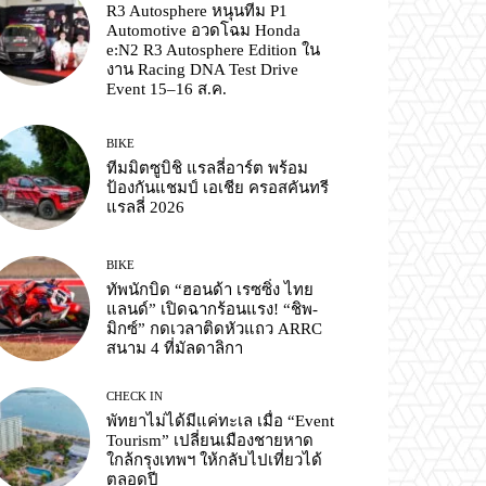
R3 Autosphere หนุนทีม P1
Automotive อวดโฉม Honda
e:N2 R3 Autosphere Edition ใน
งาน Racing DNA Test Drive
Event 15–16 ส.ค.
BIKE
ทีมมิตซูบิชิ แรลลี่อาร์ต พร้อม
ป้องกันแชมป์ เอเชีย ครอสคันทรี
แรลลี่ 2026
BIKE
ทัพนักบิด “ฮอนด้า เรซซิ่ง ไทย
แลนด์” เปิดฉากร้อนแรง! “ชิพ-
มิกซ์” กดเวลาติดหัวแถว ARRC
สนาม 4 ที่มัลดาลิกา
CHECK IN
พัทยาไม่ได้มีแค่ทะเล เมื่อ “Event
Tourism” เปลี่ยนเมืองชายหาด
ใกล้กรุงเทพฯ ให้กลับไปเที่ยวได้
ตลอดปี