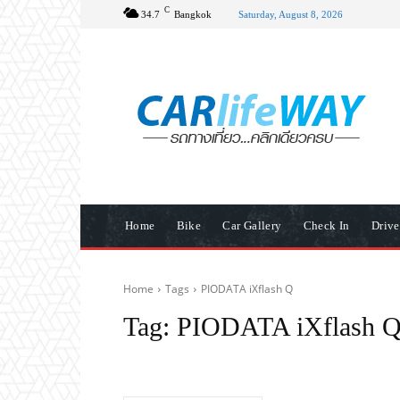
C
34.7
Bangkok
Saturday, August 8, 2026
Home
Bike
Car Gallery
Check In
Driv
Home
Tags
PIODATA iXflash Q
Tag:
PIODATA iXflash 