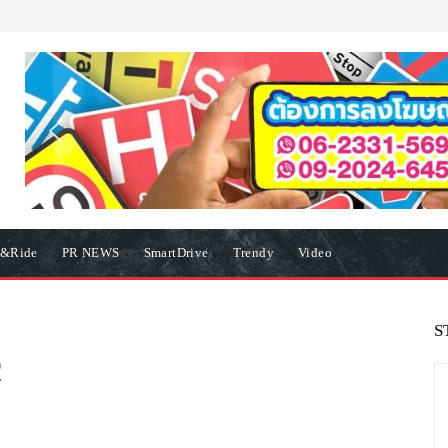
e&Ride
PR NEWS
SmartDrive
Trendy
Video
S
Q