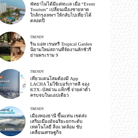
พัทยาไม่ได้มีแค่ทะเล เมื่อ “Event
Tourism” เปลี่ยนเมืองชายหาด
ใกล้กรุงเทพฯ ให้กลับไปเที่ยวได้
ตลอดปี
TRENDY
ริน แอท เรนทรี Tropical Garden
นิยามใหม่สถานที่จัดงานลักชัวรี
ย่านพระราม 9
TRENDY
เที่ยวแดนโสมต้องมี App
LACHA ไม่ใช้เบอร์เกาหลี จอง
KTX–บัสด่วน แท็กซี่ จ่ายค่าตั๋ว
ครบจบในแอปเดียว
TRENDY
เมืองทองธานี ขึ้นแท่น เขตส่ง
เสริมเมืองอัจฉริยะยกระดับ
เทคโนโลยี สิ่งแวดล้อม ขับ
เคลื่อนเศรษฐกิจ