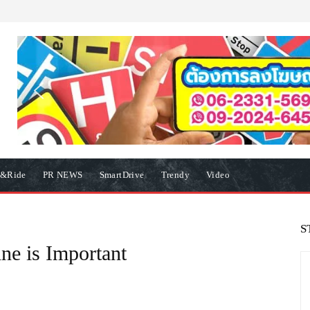
e&Ride
PR NEWS
SmartDrive
Trendy
Video
S
ne is Important