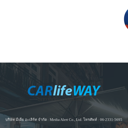
บริษัท มีเดีย อะเลิร์ท จำกัด : Media Alert Co., Ltd. โทรศัพท์ : 06-2331-5695