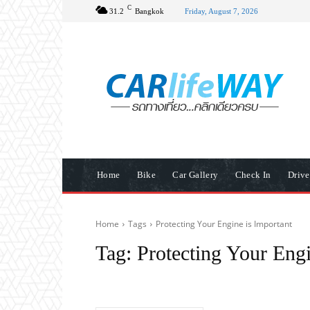
C
31.2
Bangkok
Friday, August 7, 2026
Home
Bike
Car Gallery
Check In
Driv
Home
Tags
Protecting Your Engine is Important
Tag:
Protecting Your Engi