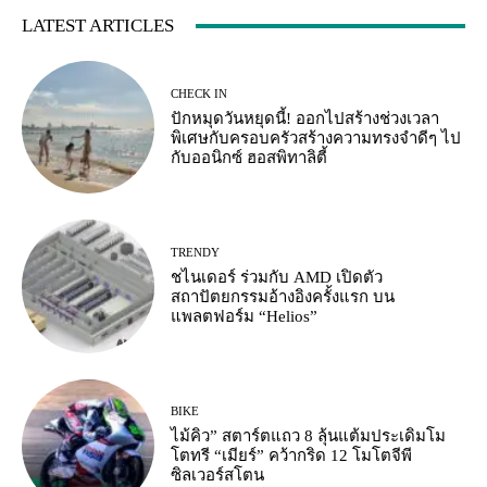
LATEST ARTICLES
CHECK IN
ปักหมุดวันหยุดนี้! ออกไปสร้างช่วงเวลา
พิเศษกับครอบครัวสร้างความทรงจำดีๆ ไป
กับออนิกซ์ ฮอสพิทาลิตี้
TRENDY
ชไนเดอร์ ร่วมกับ AMD เปิดตัว
สถาปัตยกรรมอ้างอิงครั้งแรก บน
แพลตฟอร์ม “Helios”
BIKE
ไม้คิว” สตาร์ตแถว 8 ลุ้นแต้มประเดิมโม
โตทรี “เมียร์” คว้ากริด 12 โมโตจีพี
ซิลเวอร์สโตน