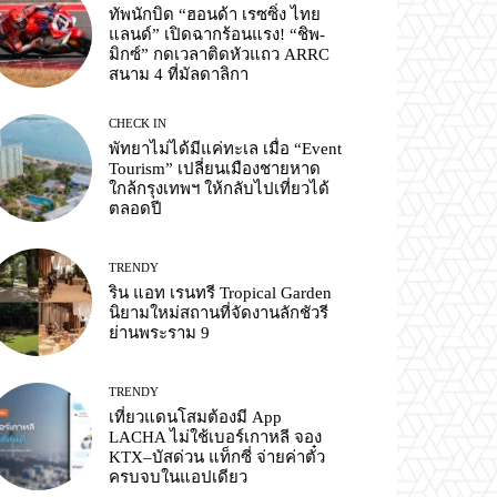
ทัพนักบิด “ฮอนด้า เรซซิ่ง ไทย
แลนด์” เปิดฉากร้อนแรง! “ชิพ-
มิกซ์” กดเวลาติดหัวแถว ARRC
สนาม 4 ที่มัลดาลิกา
CHECK IN
พัทยาไม่ได้มีแค่ทะเล เมื่อ “Event
Tourism” เปลี่ยนเมืองชายหาด
ใกล้กรุงเทพฯ ให้กลับไปเที่ยวได้
ตลอดปี
TRENDY
ริน แอท เรนทรี Tropical Garden
นิยามใหม่สถานที่จัดงานลักชัวรี
ย่านพระราม 9
TRENDY
เที่ยวแดนโสมต้องมี App
LACHA ไม่ใช้เบอร์เกาหลี จอง
KTX–บัสด่วน แท็กซี่ จ่ายค่าตั๋ว
ครบจบในแอปเดียว