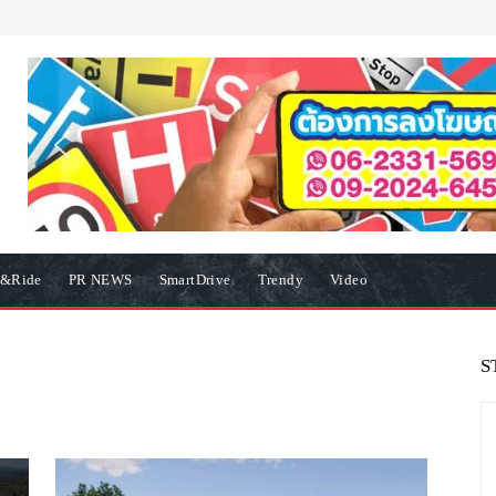
e&Ride
PR NEWS
SmartDrive
Trendy
Video
S