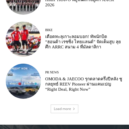
2026
BIKE
เดือดทะลุเกาะลอมบอก! ทัพนักบิด
“ฮอนด้า เรซซิ่ง ไทยแลนด์” จัดเต็มสูบ ลุย
ศึก ARRC สนาม 4 ที่มัลดาลิกา
PR NEWS
OMODA & JAECOO รุกตลาดครึ่งปีหลัง ชู
กลยุทธ์ REEV Pioneer ผ่านแคมเปญ
“Right Deal, Right Now”
Load more