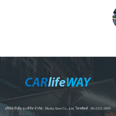
บริษัท มีเดีย อะเลิร์ท จำกัด : Media Alert Co., Ltd. โทรศัพท์ : 06-2331-5695