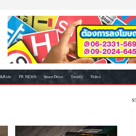
e&Ride
PR NEWS
SmartDrive
Trendy
Video
S