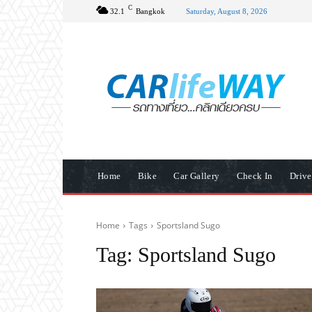
C
32.1
Bangkok
Saturday, August 8, 2026
Home
Bike
Car Gallery
Check In
Driv
Home
Tags
Sportsland Sugo
Tag:
Sportsland Sugo