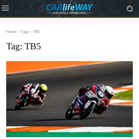
Home
Tags
TB5
Tag:
TB5