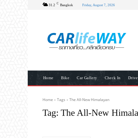
C
31.2
Bangkok
Friday, August 7, 2026
Home
Bike
Car Gallery
Check In
Driv
Home
Tags
The All-New Himalayan
Tag:
The All-New Himal