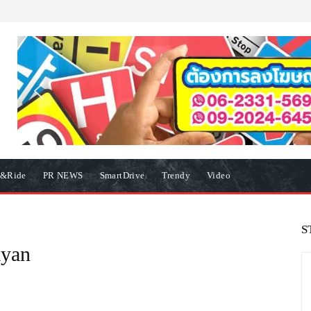
e&Ride
PR NEWS
SmartDrive
Trendy
Video
S
ayan