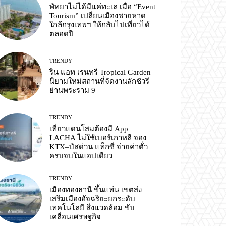
พัทยาไม่ได้มีแค่ทะเล เมื่อ “Event
Tourism” เปลี่ยนเมืองชายหาด
ใกล้กรุงเทพฯ ให้กลับไปเที่ยวได้
ตลอดปี
TRENDY
ริน แอท เรนทรี Tropical Garden
นิยามใหม่สถานที่จัดงานลักชัวรี
ย่านพระราม 9
TRENDY
เที่ยวแดนโสมต้องมี App
LACHA ไม่ใช้เบอร์เกาหลี จอง
KTX–บัสด่วน แท็กซี่ จ่ายค่าตั๋ว
ครบจบในแอปเดียว
TRENDY
เมืองทองธานี ขึ้นแท่น เขตส่ง
เสริมเมืองอัจฉริยะยกระดับ
เทคโนโลยี สิ่งแวดล้อม ขับ
เคลื่อนเศรษฐกิจ