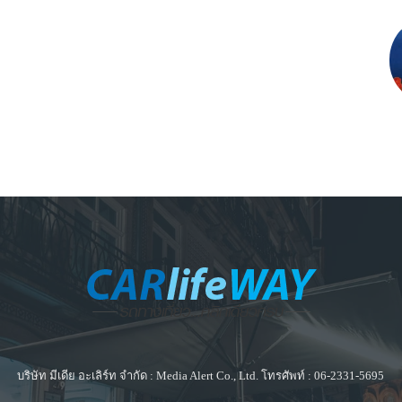
บริษัท มีเดีย อะเลิร์ท จำกัด : Media Alert Co., Ltd. โทรศัพท์ : 06-2331-5695