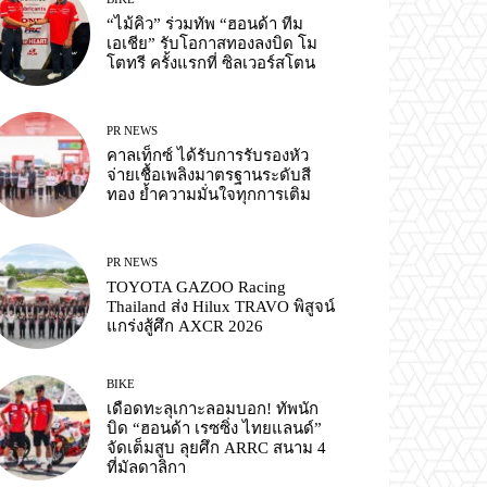
“ไม้คิว” ร่วมทัพ “ฮอนด้า ทีม
เอเชีย” รับโอกาสทองลงบิด โม
โตทรี ครั้งแรกที่ ซิลเวอร์สโตน
PR NEWS
คาลเท็กซ์ ได้รับการรับรองหัว
จ่ายเชื้อเพลิงมาตรฐานระดับสี
ทอง ย้ำความมั่นใจทุกการเติม
PR NEWS
TOYOTA GAZOO Racing
Thailand ส่ง Hilux TRAVO พิสูจน์
แกร่งสู้ศึก AXCR 2026
BIKE
เดือดทะลุเกาะลอมบอก! ทัพนัก
บิด “ฮอนด้า เรซซิ่ง ไทยแลนด์”
จัดเต็มสูบ ลุยศึก ARRC สนาม 4
ที่มัลดาลิกา