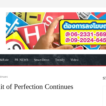
e&Ride
PR NEWS
SmartDrive
Trendy
Video
tinues
S
it of Perfection Continues