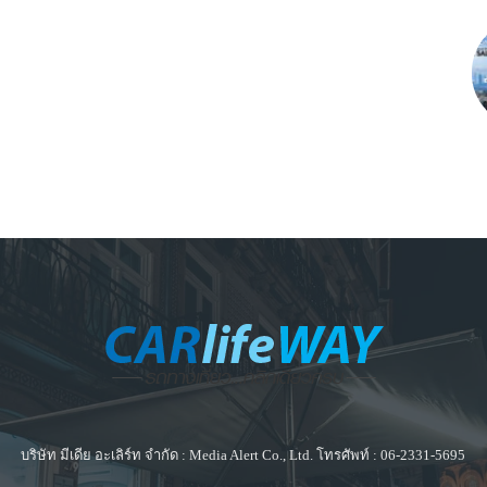
บริษัท มีเดีย อะเลิร์ท จำกัด : Media Alert Co., Ltd. โทรศัพท์ : 06-2331-5695