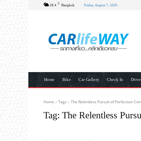
C
28.4
Bangkok
Friday, August 7, 2026
Home
Bike
Car Gallery
Check In
Driv
Home
Tags
The Relentless Pursuit of Perfection Con
Tag:
The Relentless Pursu