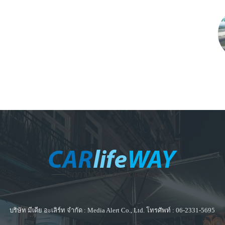
บริษัท มีเดีย อะเลิร์ท จำกัด : Media Alert Co., Ltd. โทรศัพท์ : 06-2331-5695