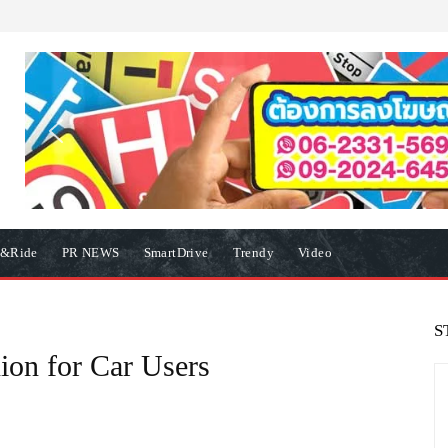
e&Ride
PR NEWS
SmartDrive
Trendy
Video
S
on for Car Users