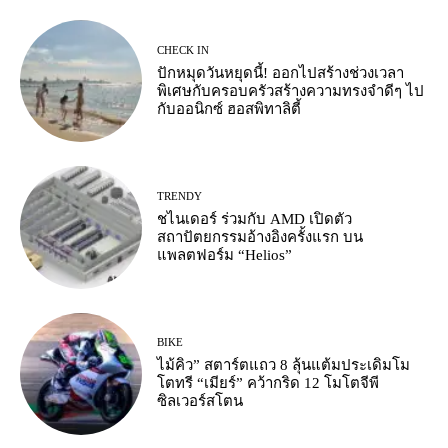
CHECK IN
ปักหมุดวันหยุดนี้! ออกไปสร้างช่วงเวลา
พิเศษกับครอบครัวสร้างความทรงจำดีๆ ไป
กับออนิกซ์ ฮอสพิทาลิตี้
TRENDY
ชไนเดอร์ ร่วมกับ AMD เปิดตัว
สถาปัตยกรรมอ้างอิงครั้งแรก บน
แพลตฟอร์ม “Helios”
BIKE
ไม้คิว” สตาร์ตแถว 8 ลุ้นแต้มประเดิมโม
โตทรี “เมียร์” คว้ากริด 12 โมโตจีพี
ซิลเวอร์สโตน