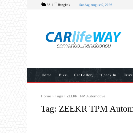
C
33.1
Bangkok
Sunday, August 9, 2026
Home
Bike
Car Gallery
Check In
Driv
Home
Tags
ZEEKR TPM Automotive
Tag:
ZEEKR TPM Autom