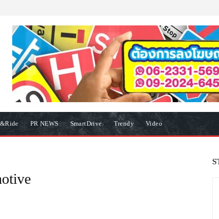
e&Ride
PR NEWS
SmartDrive
Trendy
Video
S
otive