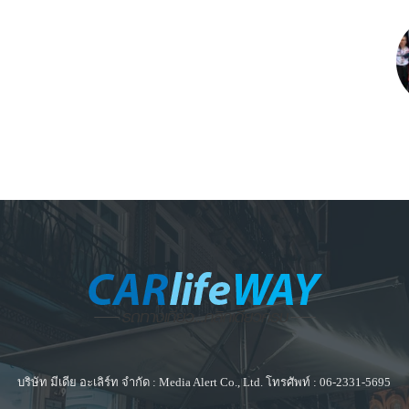
บริษัท มีเดีย อะเลิร์ท จำกัด : Media Alert Co., Ltd. โทรศัพท์ : 06-2331-5695