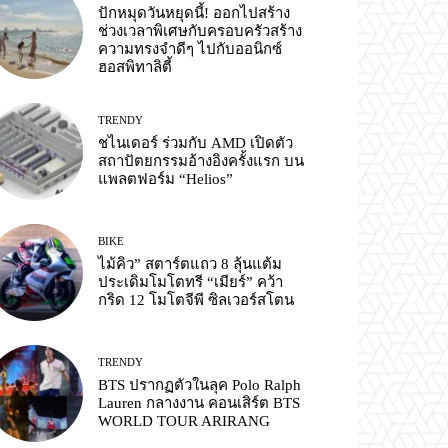
ปักหมุดวันหยุดนี้! ออกไปสร้าง
ช่วงเวลาพิเศษกับครอบครัวสร้าง
ความทรงจำดีๆ ไปกับออนิกซ์
ฮอสพิทาลิตี้
TRENDY
ชไนเดอร์ ร่วมกับ AMD เปิดตัว
สถาปัตยกรรมอ้างอิงครั้งแรก บน
แพลตฟอร์ม “Helios”
BIKE
ไม้คิว” สตาร์ตแถว 8 ลุ้นแต้ม
ประเดิมโมโตทรี “เมียร์” คว้า
กริด 12 โมโตจีพี ซิลเวอร์สโตน
TRENDY
BTS ปรากฏตัวในลุค Polo Ralph
Lauren กลางงาน คอนเสิร์ต BTS
WORLD TOUR ARIRANG