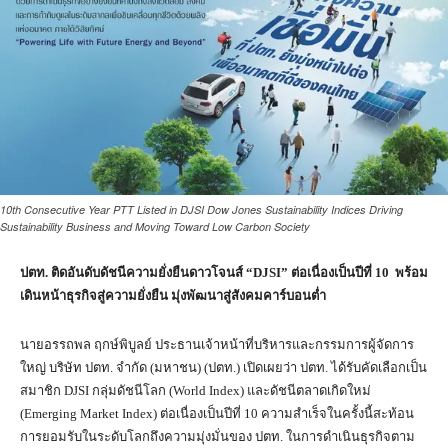
10th Consecutive Year PTT Listed in DJSI Dow Jones Sustainability Indices Driving
Sustainability Business and Moving Toward Low Carbon Society
ปตท. ติดอันดับดัชนีความยั่งยืนดาวโจนส์ “
DJSI”
ต่อเนื่องเป็นปีที่
10
พร้อม
เดินหน้าธุรกิจสู่ความยั่งยืน มุ่งพัฒนาสู่สังคมคาร์บอนต่ำ
นายอรรถพล ฤกษ์พิบูลย์ ประธานเจ้าหน้าที่บริหารและกรรมการผู้จัดการ
ใหญ่ บริษัท ปตท. จำกัด (มหาชน) (ปตท.) เปิดเผยว่า ปตท. ได้รับคัดเลือกเป็น
สมาชิก DJSI กลุ่มดัชนีโลก (World Index) และดัชนีตลาดเกิดใหม่
(Emerging Market Index) ต่อเนื่องเป็นปีที่ 10 ความสำเร็จในครั้งนี้สะท้อน
การยอมรับในระดับโลกถึงความมุ่งมั่นของ ปตท. ในการดำเนินธุรกิจตาม