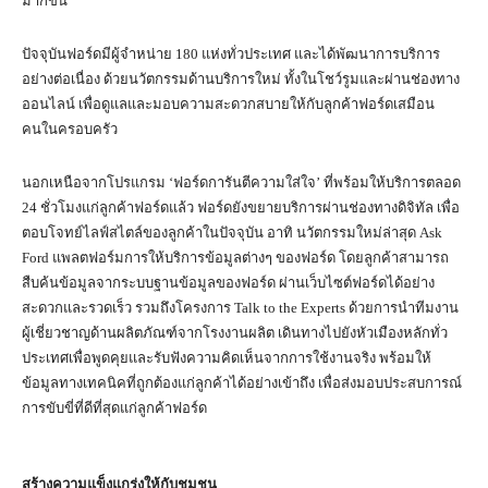
มากขึ้น
ปัจจุบันฟอร์ดมีผู้จำหน่าย 180 แห่งทั่วประเทศ และได้พัฒนาการบริการ
อย่างต่อเนื่อง ด้วยนวัตกรรมด้านบริการใหม่ ทั้งในโชว์รูมและผ่านช่องทาง
ออนไลน์ เพื่อดูแลและมอบความสะดวกสบายให้กับลูกค้าฟอร์ดเสมือน
คนในครอบครัว
นอกเหนือจากโปรแกรม ‘ฟอร์ดการันตีความใส่ใจ’ ที่พร้อมให้บริการตลอด
24 ชั่วโมงแก่ลูกค้าฟอร์ดแล้ว ฟอร์ดยังขยายบริการผ่านช่องทางดิจิทัล เพื่อ
ตอบโจทย์ไลฟ์สไตล์ของลูกค้าในปัจจุบัน อาทิ นวัตกรรมใหม่ล่าสุด Ask
Ford แพลตฟอร์มการให้บริการข้อมูลต่างๆ ของฟอร์ด โดยลูกค้าสามารถ
สืบค้นข้อมูลจากระบบฐานข้อมูลของฟอร์ด ผ่านเว็บไซต์ฟอร์ดได้อย่าง
สะดวกและรวดเร็ว รวมถึงโครงการ Talk to the Experts ด้วยการนำทีมงาน
ผู้เชี่ยวชาญด้านผลิตภัณฑ์จากโรงงานผลิต เดินทางไปยังหัวเมืองหลักทั่ว
ประเทศเพื่อพูดคุยและรับฟังความคิดเห็นจากการใช้งานจริง พร้อมให้
ข้อมูลทางเทคนิคที่ถูกต้องแก่ลูกค้าได้อย่างเข้าถึง เพื่อส่งมอบประสบการณ์
การขับขี่ที่ดีที่สุดแก่ลูกค้าฟอร์ด
สร้างความแข็งแกร่งให้กับชุมชน