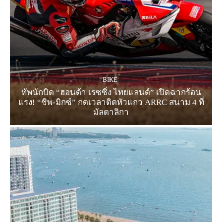
BIKE
ทัพนักบิด “ฮอนด้า เรซซิ่ง ไทยแลนด์” เปิดฉากร้อน
แรง! “ชิพ-มิกซ์” กดเวลาติดหัวแถว ARRC สนาม 4 ที่
มัลดาลิกา