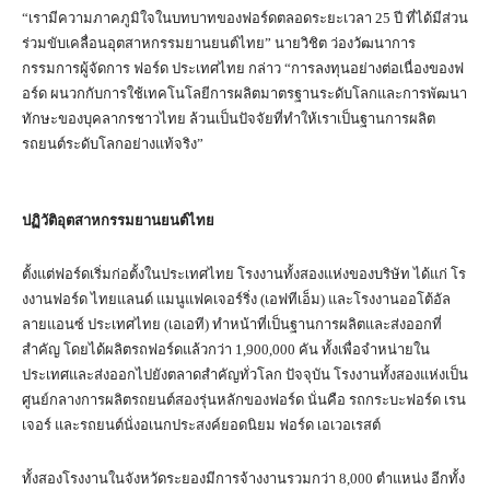
“เรามีความภาคภูมิใจในบทบาทของฟอร์ดตลอดระยะเวลา 25 ปี ที่ได้มีส่วน
ร่วมขับเคลื่อนอุตสาหกรรมยานยนต์ไทย” นายวิชิต ว่องวัฒนาการ
กรรมการผู้จัดการ ฟอร์ด ประเทศไทย กล่าว “การลงทุนอย่างต่อเนื่องของฟ
อร์ด ผนวกกับการใช้เทคโนโลยีการผลิตมาตรฐานระดับโลกและการพัฒนา
ทักษะของบุคลากรชาวไทย ล้วนเป็นปัจจัยที่ทำให้เราเป็นฐานการผลิต
รถยนต์ระดับโลกอย่างแท้จริง”
ปฏิวัติอุตสาหกรรมยานยนต์ไทย
ตั้งแต่ฟอร์ดเริ่มก่อตั้งในประเทศไทย โรงงานทั้งสองแห่งของบริษัท ได้แก่ โร
งงานฟอร์ด ไทยแลนด์ แมนูแฟคเจอร์ริ่ง (เอฟทีเอ็ม) และโรงงานออโต้อัล
ลายแอนซ์ ประเทศไทย (เอเอที) ทำหน้าที่เป็นฐานการผลิตและส่งออกที่
สำคัญ โดยได้ผลิตรถฟอร์ดแล้วกว่า 1,900,000 คัน ทั้งเพื่อจำหน่ายใน
ประเทศและส่งออกไปยังตลาดสำคัญทั่วโลก ปัจจุบัน โรงงานทั้งสองแห่งเป็น
ศูนย์กลางการผลิตรถยนต์สองรุ่นหลักของฟอร์ด นั่นคือ รถกระบะฟอร์ด เรน
เจอร์ และรถยนต์นั่งอเนกประสงค์ยอดนิยม ฟอร์ด เอเวอเรสต์
ทั้งสองโรงงานในจังหวัดระยองมีการจ้างงานรวมกว่า 8,000 ตำแหน่ง อีกทั้ง