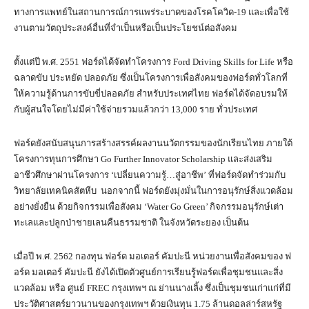
ทางการแพทย์ในสถานการณ์การแพร่ระบาดของโรคโควิด-19 และเพื่อใช้
งานตามวัตถุประสงค์อื่นที่จำเป็นหรือเป็นประโยชน์ต่อสังคม
ตั้งแต่ปี พ.ศ. 2551 ฟอร์ดได้จัดทำโครงการ Ford Driving Skills for Life หรือ
ฉลาดขับ ประหยัด ปลอดภัย ซึ่งเป็นโครงการเพื่อสังคมของฟอร์ดทั่วโลกที่
ให้ความรู้ด้านการขับขี่ปลอดภัย สำหรับประเทศไทย ฟอร์ดได้จัดอบรมให้
กับผู้สนใจโดยไม่มีค่าใช้จ่ายรวมแล้วกว่า 13,000 ราย ทั่วประเทศ
ฟอร์ดยังสนับสนุนการสร้างสรรค์ผลงานนวัตกรรมของนักเรียนไทย ภายใต้
โครงการทุนการศึกษา Go Further Innovator Scholarship และส่งเสริม
อาชีวศึกษาผ่านโครงการ ‘เปลี่ยนความรู้…สู่อาชีพ’ ที่ฟอร์ดจัดทำร่วมกับ
วิทยาลัยเทคนิคสัตหีบ นอกจากนี้ ฟอร์ดยังมุ่งมั่นในการอนุรักษ์สิ่งแวดล้อม
อย่างยั่งยืน ด้วยกิจกรรมเพื่อสังคม ‘Water Go Green’ กิจกรรมอนุรักษ์เต่า
ทะเลและปลูกป่าชายเลนคืนธรรมชาติ ในจังหวัดระยอง เป็นต้น
เมื่อปี พ.ศ. 2562 กองทุน ฟอร์ด มอเตอร์ คัมปะนี หน่วยงานเพื่อสังคมของ ฟ
อร์ด มอเตอร์ คัมปะนี ยังได้เปิดตัวศูนย์การเรียนรู้ฟอร์ดเพื่อชุมชนและสิ่ง
แวดล้อม หรือ ศูนย์ FREC กรุงเทพฯ ณ ย่านนางเลิ้ง ซึ่งเป็นชุมชนเก่าแก่ที่มี
ประวัติศาสตร์ยาวนานของกรุงเทพฯ ด้วยเงินทุน 1.75 ล้านดอลล่าร์สหรัฐ