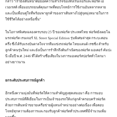
กล่าว “เรายังเดินหน้าต่อยอดความสำเร็จของทั้งเรนเจอร์และฟอร์ด เอ
เวอเรสต์ เพื่อมอบรถยนต์คุณภาพที่ตอบโจทย์การใช้งานอันหลากหลาย
และเป็นเพื่อนคู่ใจที่พร้อมพาลูกค้าของเราเดินทางไปสู่จุดมุ่งหมายในการ
ใช้ชีวิตได้อย่างเหนือชั้น”
ในโอกาสพิเศษฉลองครบรอบ 25 ปี ของฟอร์ด ประเทศไทย ฟอร์ดยังเผยโฉ
มรถฟอร์ด เรนเจอร์ XL Street Special Edition รุ่นพิเศษล่าสุด กระบะตอน
ครึ่ง ซึ่งได้รับแรงบันดาลใจจากทีมแข่งรถฟอร์ด ไทยแลนด์ เรซซิ่ง สำหรับ
ลูกค้าคนรุ่นใหม่ และยังเป็นการรำลึกถึงต้นกำเนิดของฟอร์ด มอเตอร์ คัมปะ
นี เมื่อปี พ.ศ. 2446 ที่ได้สร้างชื่อเสียงในวงการมอเตอร์สปอร์ตทั่วโลกมา
อย่างยาวนาน
ยกระดับประสบการณ์ลูกค้า
อีกหนึ่งความมุ่งมั่นที่ฟอร์ดให้ความสำคัญสูงสุดเสมอมา คือ การมอบ
ประสบการณ์ที่ดีเยี่ยมในการเป็นเจ้าของรถให้แก่ลูกค้าครอบครัวฟอร์ด
ด้วยการเดินหน้าขยายเครือข่ายผู้แทนจำหน่ายอย่างต่อเนื่อง เพื่อตอบ
โจทย์ทุกความต้องการและรองรับลูกค้าฟอร์ดทั่วประเทศที่มีจำนวนเพิ่ม