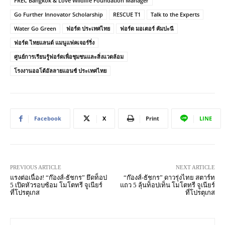
FREC Bangkok & Love Wildlife Foundation Manager
Go Further Innovator Scholarship
RESCUE T1
Talk to the Experts
Water Go Green
ฟอร์ด ประเทศไทย
ฟอร์ด มอเตอร์ คัมปะนี
ฟอร์ด ไทยแลนด์ แมนูแฟคเจอร์ริ่ง
ศูนย์การเรียนรู้ฟอร์ดเพื่อชุมชนและสิ่งแวดล้อม
โรงงานออโต้อัลลายแอนซ์ ประเทศไทย
Facebook
X
Print
LINE
PREVIOUS ARTICLE
NEXT ARTICLE
แรงต่อเนื่อง! “ก๊องส์-ธัชกร” ยึดท็อป
“ก๊องส์-ธัชกร” ดาวรุ่งไทย สตาร์ท
5 เปิดหัวรอบซ้อม โมโตทรี จูเนียร์
แถว 5 ลุ้นท็อปเท็น โมโตทรี จูเนียร์
ที่โปรตุเกส
ที่โปรตุเกส