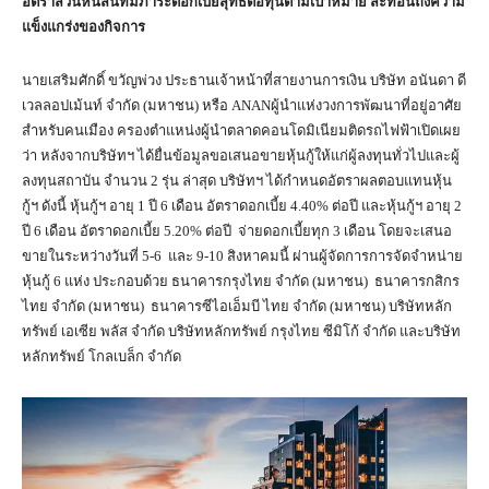
อัตราส่วนหนี้สินที่มีภาระดอกเบี้ยสุทธิต่อทุนตามเป้าหมาย
สะท้อนถึงความ
แข็งแกร่งของกิจการ
นายเสริมศักดิ์ ขวัญพ่วง ประธานเจ้าหน้าที่สายงานการเงิน บริษัท อนันดา ดี
เวลลอปเม้นท์ จำกัด (มหาชน) หรือ ANANผู้นำแห่งวงการพัฒนาที่อยู่อาศัย
สำหรับคนเมือง ครองตำแหน่งผู้นำตลาดคอนโดมิเนียมติดรถไฟฟ้าเปิดเผย
ว่า หลังจากบริษัทฯ ได้ยื่นข้อมูลขอเสนอขายหุ้นกู้ให้แก่ผู้ลงทุนทั่วไปและผู้
ลงทุนสถาบัน จำนวน 2 รุ่น ล่าสุด บริษัทฯ ได้กำหนดอัตราผลตอบแทนหุ้น
กู้ฯ ดังนี้ หุ้นกู้ฯ อายุ 1 ปี 6 เดือน อัตราดอกเบี้ย 4.40% ต่อปี และหุ้นกู้ฯ อายุ 2
ปี 6 เดือน อัตราดอกเบี้ย 5.20% ต่อปี จ่ายดอกเบี้ยทุก 3 เดือน โดยจะเสนอ
ขายในระหว่างวันที่ 5-6 และ 9-10 สิงหาคมนี้ ผ่านผู้จัดการการจัดจำหน่าย
หุ้นกู้ 6 แห่ง ประกอบด้วย ธนาคารกรุงไทย จำกัด (มหาชน) ธนาคารกสิกร
ไทย จำกัด (มหาชน) ธนาคารซีไอเอ็มบี ไทย จำกัด (มหาชน) บริษัทหลัก
ทรัพย์ เอเซีย พลัส จำกัด บริษัทหลักทรัพย์ กรุงไทย ซีมิโก้ จำกัด และบริษัท
หลักทรัพย์ โกลเบล็ก จำกัด