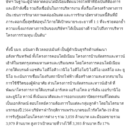
ษัทฯ ในฐานะผู้นำตลาดคอนโดมิเนียมติดแนวรถไฟฟ้าที่ยังเป็นที่ต้องการ
และมีกำลังซื้อ รวมถึงเชื่อมั่นในการบริหารงาน ทั้งเรื่องโครงสร้างทางการ
เงิน เช่นการรักษาสภาพคล่องเงินสด และการรักษาอัตราส่วนหนี้สินที่มี
ภาระดอกเบี้ยสุทธิต่อทุนไว้ภายใต้เป้าหมายระยะยาวที่ 1:1 ที่จะช่วยตอกย้ำ
ความแข็งแกร่งทางการเงินของบริษัทฯ ได้เป็นอย่างดี รวมไปถึงการบริหาร
โครงการร่วมทุน เป็นต้น”
ทั้งนี้ บมจ. อนันดา ดีเวลลอปเม้นท์ เป็นผู้ดำเนินธุรกิจด้านพัฒนา
อสังหาริมทรัพย์ ทั้งโครงการคอนโดมิเนียม โครงการบ้านจัดสรรและทาวน์
เฮ้าส์ในเขตกรุงเทพมหานครและปริมณฑล โดยโครงการคอนโดมิเนียม
ภายใต้แบรนด์ แอชตัน ไอดีโอคิว เวนิโอ ไอดีโอโมบิ ไอดีโอ เอลลิโอ และ ยู
นิโอ จะเน้นการเชื่อมโยงกับสถานีรถไฟฟ้า เพื่อสร้างความสะดวกสบายใน
การใช้ชีวิตของผู้พักอาศัย ส่วนโครงการบ้านจัดสรรและทาวน์เฮ้าส์ ที่
พัฒนาโครงการภายใต้แบรนด์ อาร์เทล แอริ เอโทล อาร์เด้น เออร์บานิโอ
และยูนิโอ ทาวน์ ที่เน้นแนวคิดและการออกแบบสถาปัตยกรรมที่โดดเด่น
เป็นเอกลักษณ์ ตอบโจทย์ความต้องการในแต่ละกลุ่มลูกค้า โดยในไตรมาส
แรกของปี 2564 บริษัทฯ ฝ่าวิกฤติการแพร่ระบาดของไวรัสโควิด-19 ด้วย
การรับรู้ยอดโอนโครงการต่าง ๆ รวม 3,059 ล้านบาท และมียอดขายรวม
3,979 ล้านบาท สูงกว่าเป้าหมายที่วางไว้ที่ 3,393 ล้านบาท ถึง 17%