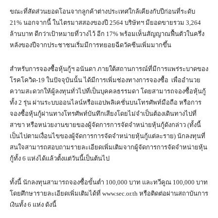
ขณะที่สัดส่วนยอดโอนจากลูกค้าต่างประเทศใกล้เคียงกับปีก่อนที่ระดับ
21% นอกจากนี้ ในไตรมาสสองของปี 2564 บริษัทฯ มียอดขายรวม 3,264
ล้านบาท ดีกว่าเป้าหมายที่วางไว้ อีก 17% พร้อมเห็นสัญญาณฟื้นตัวในครึ่ง
หลังของปีจากประชาชนเริ่มมีการทยอยฉีดวัคซีนเพิ่มมากขึ้น
สำหรับการจองซื้อหุ้นกู้ฯ อนันดา ภายใต้สถานการณ์ที่มีการแพร่ระบาดของ
โรคโควิด-19 ในปัจจุบันนั้น ได้มีการเพิ่มช่องทางการจองซื้อ เพื่ออำนวย
ความสะดวกให้ผู้ลงทุนทั่วไปที่เป็นบุคคลธรรมดา โดยสามารถจองซื้อหุ้นกู้
ทั้ง 2 รุ่น ผ่านระบบออนไลน์หรือแอปพลิเคชั่นบนโทรศัพท์มือถือ หรือการ
จองซื้อหุ้นกู้ผ่านทางโทรศัพท์บันทึกเสียงโดยไม่จำเป็นต้องเดินทางไปที่
สาขา หรือหน่วยงานขายของผู้จัดการการจัดจำหน่ายหุ้นกู้ดังกล่าว (ทั้งนี้
เป็นไปตามเงื่อนไขของผู้จัดการการจัดจำหน่ายหุ้นกู้แต่ละราย) นักลงทุนที่
สนใจสามารถสอบถามรายละเอียดเพิ่มเติมจากผู้จัดการการจัดจำหน่ายหุ้น
กู้ทั้ง 6 แห่งได้แล้วตั้งแต่วันนี้เป็นต้นไป
ทั้งนี้ นักลงทุนสามารถจองซื้อขั้นต่ำ 100,000 บาท และทวีคูณ 100,000 บาท
โดยศึกษารายละเอียดเพิ่มเติมได้ที่ www.sec.or.th หรือติดต่อผ่านสถาบันการ
เงินทั้ง 6 แห่ง ดังนี้