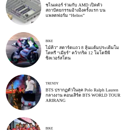
ชไนเดอร์ ร่วมกับ AMD เปิดตัว
สถาปัตยกรรมอ้างอิงครั้งแรก บน
แพลตฟอร์ม “Helios”
BIKE
ไม้คิว” สตาร์ตแถว 8 ลุ้นแต้มประเดิมโม
โตทรี “เมียร์” คว้ากริด 12 โมโตจีพี
ซิลเวอร์สโตน
TRENDY
BTS ปรากฏตัวในลุค Polo Ralph Lauren
กลางงาน คอนเสิร์ต BTS WORLD TOUR
ARIRANG
BIKE