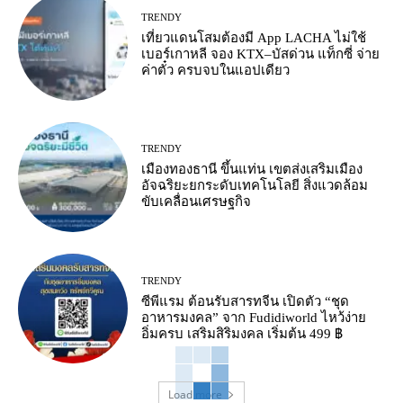
TRENDY
เที่ยวแดนโสมต้องมี App LACHA ไม่ใช้
เบอร์เกาหลี จอง KTX–บัสด่วน แท็กซี่ จ่าย
ค่าตั๋ว ครบจบในแอปเดียว
TRENDY
เมืองทองธานี ขึ้นแท่น เขตส่งเสริมเมือง
อัจฉริยะยกระดับเทคโนโลยี สิ่งแวดล้อม
ขับเคลื่อนเศรษฐกิจ
TRENDY
ซีพีแรม ต้อนรับสารทจีน เปิดตัว “ชุด
อาหารมงคล” จาก Fudidiworld ไหว้ง่าย
อิ่มครบ เสริมสิริมงคล เริ่มต้น 499 ฿
Load more