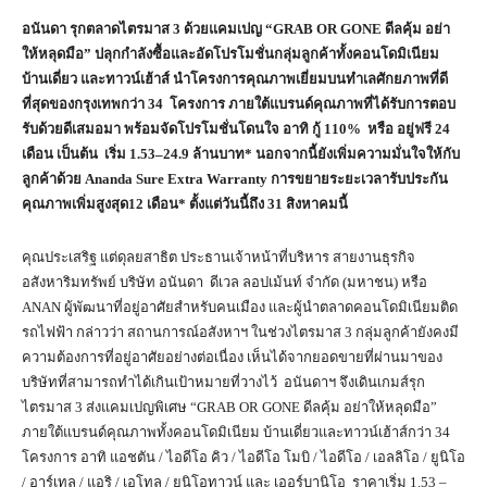
อนันดา รุกตลาดไตรมาส
3 ด้วยแคมเปญ “GRAB OR GONE ดีลคุ้ม อย่า
ให้หลุดมือ” ปลุกกำลังซื้อและอัดโปรโมชั่นกลุ่มลูกค้าทั้งคอนโดมิเนียม
บ้านเดี่ยว และทาวน์เฮ้าส์ นำโครงการคุณภาพเยี่ยมบนทำเลศักยภาพที่ดี
ที่สุดของกรุงเทพกว่า 34 โครงการ ภายใต้แบรนด์คุณภาพที่ได้รับการตอบ
รับด้วยดีเสมอมา พร้อมจัดโปรโมชั่นโดนใจ อาทิ กู้ 110% หรือ อยู่ฟรี 24
เดือน เป็นต้น เริ่ม 1.53–24.9 ล้านบาท* นอกจากนี้ยังเพิ่มความมั่นใจให้กับ
ลูกค้าด้วย Ananda Sure Extra Warranty การขยายระยะเวลารับประกัน
คุณภาพเพิ่มสูงสุด12 เดือน* ตั้งแต่วันนี้ถึง 31 สิงหาคมนี้
คุณประเสริฐ แต่ดุลยสาธิต ประธานเจ้าหน้าที่บริหาร สายงานธุรกิจ
อสังหาริมทรัพย์ บริษัท อนันดา ดีเวล ลอปเม้นท์ จำกัด (มหาชน) หรือ
ANAN ผู้พัฒนาที่อยู่อาศัยสำหรับคนเมือง และผู้นำตลาดคอนโดมิเนียมติด
รถไฟฟ้า กล่าวว่า สถานการณ์อสังหาฯ ในช่วงไตรมาส 3 กลุ่มลูกค้ายังคงมี
ความต้องการที่อยู่อาศัยอย่างต่อเนื่อง เห็นได้จากยอดขายที่ผ่านมาของ
บริษัทที่สามารถทำได้เกินเป้าหมายที่วางไว้ อนันดาฯ จึงเดินเกมส์รุก
ไตรมาส 3 ส่งแคมเปญพิเศษ “GRAB OR GONE ดีลคุ้ม อย่าให้หลุดมือ”
ภายใต้แบรนด์คุณภาพทั้งคอนโดมิเนียม บ้านเดี่ยวและทาวน์เฮ้าส์กว่า 34
โครงการ อาทิ แอชตัน / ไอดีโอ คิว / ไอดีโอ โมบิ / ไอดีโอ / เอลลิโอ / ยูนิโอ
/ อาร์เทล / แอริ / เอโทล / ยูนิโอทาวน์ และ เออร์บานิโอ ราคาเริ่ม 1.53 –