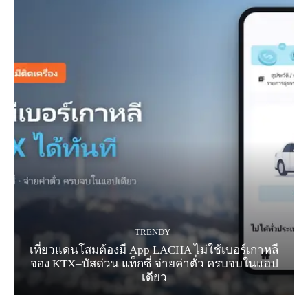
TRENDY
เที่ยวแดนโสมต้องมี App LACHA ไม่ใช้เบอร์เกาหลี
จอง KTX–บัสด่วน แท็กซี่ จ่ายค่าตั๋ว ครบจบในแอป
เดียว