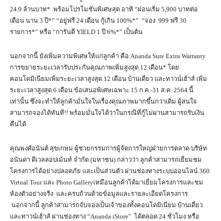
24.9 ล้านบาท* พร้อมโปรโมชั่นพิเศษสุด อาทิ “ผ่อนเริ่ม 5,900 บาทต่อ
เดือน นาน 3 ปี*” “อยู่ฟรี 24 เดือน กู้เกิน 100%*” “จอง 999 ฟรี 30
รายการ*” หรือ “การันตี YIELD 1 ปี 6%*” เป็นต้น
นอกจากนี้ ยังเพิ่มความพิเศษให้แก่ลูกค้า คือ Ananda Sure Extra Warranty
การขยายระยะเวลารับประกันคุณภาพเพิ่มสูงสุด 12 เดือน* โดย
คอนโดมิเนียมเพิ่มระยะเวลาสูงสุด 12 เดือน บ้านเดี่ยว และทาวน์เฮ้าส์ เพิ่ม
ระยะเวลาสูงสุด 6 เดือน ข้อเสนอพิเศษเฉพาะ 15 ก.ค.-31 ส.ค. 2564 นี้
เท่านั้น ซึ่งจะทำให้ลูกค้ามั่นใจในเรื่องคุณภาพมากขึ้นกว่าเดิม ผู้สนใจ
สามารถจองได้ทันที!! พร้อมมั่นใจได้ว่าในกรณีที่กู้ไม่ผ่านสามารถรับเงิน
คืนได้
คุณพงศ์อนันต์ สุขเกษม ผู้ช่วยกรรมการผู้จัดการใหญ่ฝ่ายการตลาด บริษัท
อนันดา ดีเวลลอปเม้นท์ จำกัด (มหาชน) กล่าวว่า ลูกค้าสามารถเยี่ยมชม
โครงการได้อย่างปลอดภัย และเป็นส่วนตัว ผ่านช่องทางระบบออนไลน์ 360
Virtual Tour และ Photo Galleryเหมือนลูกค้าได้มาเยี่ยมโครงการและชม
ห้องตัวอย่างจริง และครบถ้วนด้วยข้อมูลและรายละเอียดโครงการ
นอกจากนี้ ลูกค้าสามารถจับจองเป็นเจ้าของทั้งคอนโดมิเนียม บ้านเดี่ยว
และทาวน์เฮ้าส์ ผ่านช่องทาง “Ananda iStore” ได้ตลอด 24 ชั่วโมง หรือ