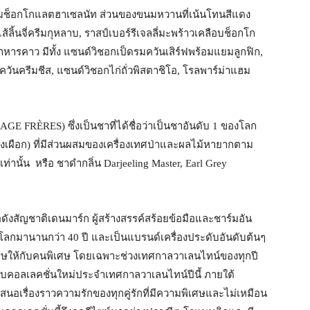
ยมช็อกโกแลตฮาเซลนัท ส่วนของขนมหวานที่เน้นโทนสีแดง
ส้ลิ้นจี่ครีมกุหลาบ, ราสป์เบอร์รีเจลลี่มะพร้าวเคลือบช็อกโก
าหารคาว มีทั้ง แซนด์วิชอกเป็ดรมควันเสิร์ฟพร้อมแยมลูกฟิก,
วันครีมชีส, แซนด์วิชอกไก่ถั่วพิสตาชิโอ, โรลพาร์ม่าแฮม
AGE FRÈRES) ซึ่งเป็นชาที่ได้ชื่อว่าเป็นชาอันดับ 1 ของโลก
้างเผือก) ที่มีส่วนผสมของเครื่องเทศป่าและผลไม้หายากตาม
ท่านั้น หรือ ชาดำกลิ่น Darjeeling Master, Earl Grey
่อดังสัญชาติเดนมาร์ก ผู้สร้างสรรค์สร้อยข้อมือและชาร์มอัน
วโลกมานานกว่า 40 ปี และเป็นแบรนด์เครื่องประดับอันดับต้นๆ
พิเศษให้กับคนพิเศษ โดยเฉพาะช่วงเทศกาลวาเลนไทน์ของทุกปี
บคอลเลคชั่นใหม่ประจำเทศกาลวาเลนไทน์ปีนี้ ภายใต้
สนอเรื่องราวความรักของทุกคู่รักที่มีความพิเศษและไม่เหมือน