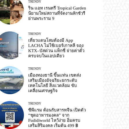
TRENDY
ริน แอท เรนทรี Tropical Garden
นิยามใหม่สถานที่จัดงานลักชัวรี
ย่านพระราม 9
TRENDY
เที่ยวแดนโสมต้องมี App
LACHA ไม่ใช้เบอร์เกาหลี จอง
KTX–บัสด่วน แท็กซี่ จ่ายค่าตั๋ว
ครบจบในแอปเดียว
TRENDY
เมืองทองธานี ขึ้นแท่น เขตส่ง
เสริมเมืองอัจฉริยะยกระดับ
เทคโนโลยี สิ่งแวดล้อม ขับ
เคลื่อนเศรษฐกิจ
TRENDY
ซีพีแรม ต้อนรับสารทจีน เปิดตัว
“ชุดอาหารมงคล” จาก
Fudidiworld ไหว้ง่าย อิ่มครบ
เสริมสิริมงคล เริ่มต้น 499 ฿