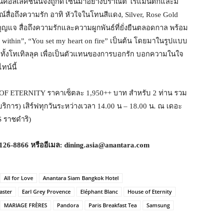
ในคอลเลคชั่นนี้จึงถูกดีไซน์มาอย่างปราณีต โรแมนติกและมี
สื่อถึงความรัก อาทิ หัวใจในโทนสีแดง, Silver, Rose Gold
ุญแจ สื่อถึงความรักและความผูกพันธ์ที่ยั่งยืนตลอดกาล พร้อม
m within”, “You set my heart on fire” เป็นต้น โดยมาในรูปแบบ
รบทั้งโทเทิลลุค เพื่อเป็นตัวแทนของการบอกรัก บอกความในใจ
ทน์นี้
OF ETERNITY ราคาเซ็ตละ 1,950++ บาท สำหรับ 2 ท่าน รวม
ิการ) เสิร์ฟทุกวันระหว่างเวลา 14.00 น – 18.00 น. ณ เดอะ
S ราชดำริ)
2126-8866
หรืออีเมล:
dining.asia@anantara.com
All for Love
Anantara Siam Bangkok Hotel
aster
Earl Grey Provence
Eléphant Blanc
House of Eternity
MARIAGE FRÈRES
Pandora
Paris Breakfast Tea
Samsung