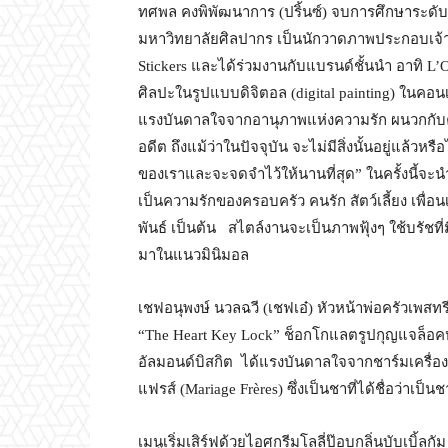
ทศพล คงพิพัฒนาการ (ปริ้นซ์) จบการศึกษาระ
มหาวิทยาลัยศิลปากร เป็นนักวาดภาพประกอบเจ้าของ
Stickers และได้ร่วมงานกับแบรนด์ชั้นนำ อาทิ L’O
ศิลปะในรูปแบบดิจิตอล (digital painting) ในคอน
แรงบันดาลใจจากอานุภาพแห่งความรัก ผนวกกับคำว่า
อดีต ถึงแม้ว่าในปัจจุบัน จะไม่มีสิ่งนั้นอยู่แล้
ของเราและจะจดจำไว้ให้นานที่สุด” ในครั้งนี้จะนำ
เป็นความรักของครอบครัว คนรัก สัตว์เลี้ยง เพื่อ
พันธ์ เป็นต้น สไตล์งานจะเป็นภาพฟุ้งๆ ใช้บรัช
มาในแนวมินิมอล
เชฟอนุพงษ์ นวลฉวี (เชฟเอ๋) หัวหน้าพ่อครัวเพสทรี
“The Heart Key Lock” ช็อกโกแลตรูปกุญแจล็อค
อัลมอนด์บิสกิต ได้แรงบันดาลใจจากชาร์มเครื่อ
แฟรส์ (Mariage Frères) ซึ่งเป็นชาที่ได้ชื่อว่าเป็
เมนูเริ่มเสิร์ฟด้วยไอศกรีมโลลี่ป๊อบกลิ่นบับเบิ้