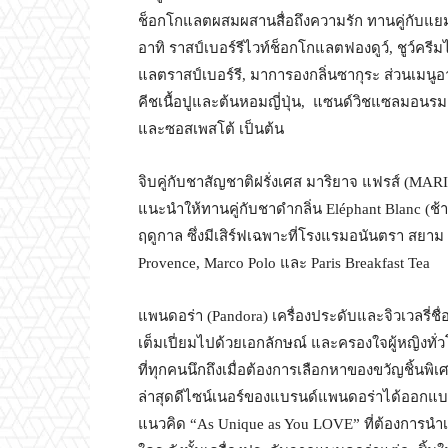
ช็อกโกแลตผสมผสานสื่อถึงความรัก ทานคู่กับแ
อาทิ ราสป์เบอร์รีไวท์ช็อกโกแลตฟองดูว์, ชูว์ครีมไ
แลตราสป์เบอร์รี, มาการองกลิ่นซากุระ ส่วนเมนูอ
คีชเนื้อปูและต้นหอมญี่ปุ่น, แซนด์วิชแซลมอนรมค
และซอสเพสโต้ เป็นต้น
จิบคู่กับชาสัญชาติฝรั่งเศส มาริยาจ แฟรส์ (MARI
แนะนำให้ทานคู่กับชาดำกลิ่น Eléphant Blanc (ช
ฤดูกาล ซึ่งมีเสิร์ฟเฉพาะที่โรงแรมอนันตรา สยาม เ
Provence, Marco Polo และ Paris Breakfast Tea
แพนดอร่า (Pandora) เครื่องประดับและจิวเวลรี่ชื
เต็มเปี่ยมไปด้วยเอกลักษณ์ และครองใจผู้หญิงทั่
ที่ทุกคนนึกถึงเมื่อต้องการเลือกหาของขวัญชิ้น
ล่าสุดดีไซน์เนอร์ของแบรนด์แพนดอร่าได้ออกแบ
แนวคิด “As Unique as You LOVE” ที่ต้องการนำเ