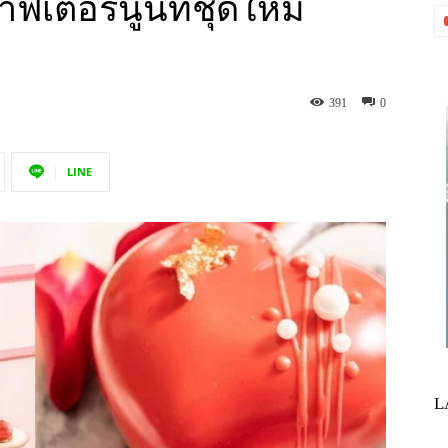
์อาฟเตอร์นูนทีชุดใหม่
391
0
LINE
L