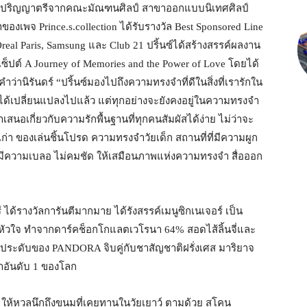
ดับปริญญาตรีจากคณะมัณฑนศิลป์ สาขาออกแบบนิเทศศิลป์
เพจ Prince.s.collection ได้รับรางวัล Best Sponsored Line
real Paris, Samsung และ Club 21 ปริ้นซ์ได้สร้างสรรค์ผลงาน
เซ็ปต์ A Journey of Memories and the Power of Love โดยได้
นิรันดร์ “ปริ้นซ์มองไปถึงความทรงจำที่ดีในสิ่งที่เรารักใน
วหรือได้เปลี่ยนแปลงไปแล้ว แต่ทุกอย่างจะยังคงอยู่ในความทรงจำ
เสนอเกี่ยวกับความรักพื้นฐานที่ทุกคนสัมผัสได้ง่าย ไม่ว่าจะ
นเก่า ของเล่นชิ้นโปรด ความทรงจำวัยเด็ก สถานที่ที่มีความผูก
ที่มีความเบลอ ไม่คมชัด ให้เสมือนภาพแห่งความทรงจำ สื่อออก
 ได้รางวัลการันตีมากมาย ได้รังสรรค์เมนูซิกเนเจอร์ เป็น
หัวใจ ทำจากดาร์คช็อกโกแลตเวโรนา 64% สอดไส้ลิ้นจี่และ
งประดับของ PANDORA จิบคู่กับชาสัญชาติฝรั่งเศส มาริยาจ
นชาอันดับ 1 ของโลก
ลกัม ให้หวลนึกถึงขนมที่เคยทานในวัยเยาว์ ตามด้วย สโคน