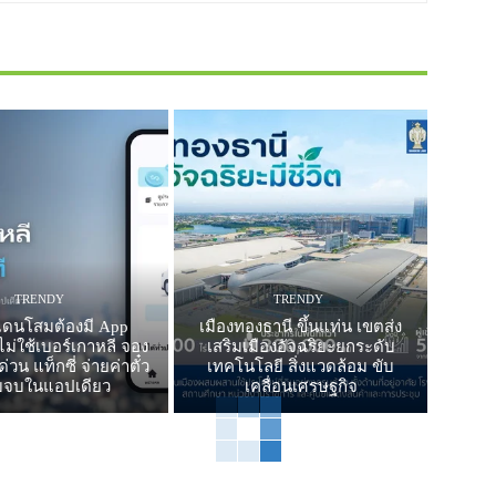
TRENDY
TRENDY
วแดนโสมต้องมี App
เมืองทองธานี ขึ้นแท่น เขตส่ง
่ใช้เบอร์เกาหลี จอง
เสริมเมืองอัจฉริยะยกระดับ
วน แท็กซี่ จ่ายค่าตั๋ว
เทคโนโลยี สิ่งแวดล้อม ขับ
บจบในแอปเดียว
เคลื่อนเศรษฐกิจ