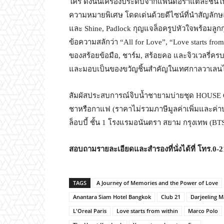
ใคร ดังนั้นเครื่องประดับจากแพนดอร่าแต่ละชิ้น
ความหมายพิเศษ โดดเด่นด้วยดีไซน์ที่นำสัญลักษณ์
และ Shine, Padlock กุญแจล็อครูปหัวใจพร้อมลูกก
ข้อความสลักว่า “All for Love”, “Love starts fro
ของสร้อยข้อมือ, ชาร์ม, สร้อยคอ และจิวเวลรี่ค
และมอบเป็นของขวัญชิ้นสำคัญในเทศกาลวาเลนไ
สัมผัสประสบการณ์จิบน้ำชายามบ่ายชุด HOUSE 
ชาหรือกาแฟ (ราคาไม่รวมภาษีมูลค่าเพิ่มและค่าบร
ล็อบบี้ ชั้น 1 โรงแรมอนันตรา สยาม กรุงเทพ (BT
สอบถามรายละเอียดและสำรองที่นั่งได้ที่ โทร.
0-
TAGS
A Journey of Memories and the Power of Love
Anantara Siam Hotel Bangkok
Club 21
Darjeeling M
L'Oreal Paris
Love starts from within
Marco Polo