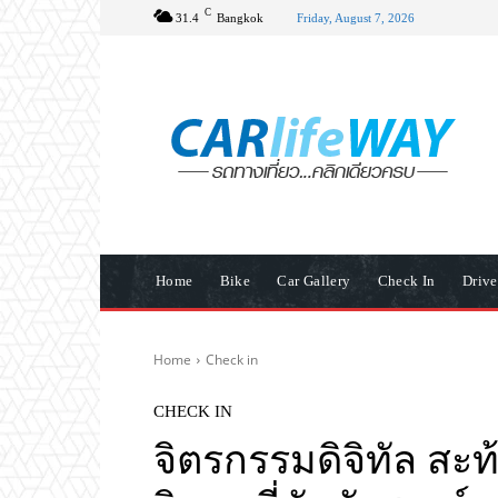
C
31.4
Bangkok
Friday, August 7, 2026
Home
Bike
Car Gallery
Check In
Driv
Home
Check in
CHECK IN
จิตรกรรมดิจิทัล ส