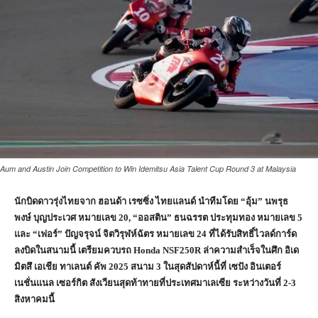
Aum and Austin Join Competition to Win Idemitsu Asia Talent Cup Round 3 at Malaysia
นักบิดดาวรุ่งไทยจาก ฮอนด้า เรซซิ่ง ไทยแลนด์ นำทีมโดย “อุ้ม” นพรุธ
พงษ์ บุญประเวศ หมายเลข 20
, “ออสติน” ธนฉรรต ประทุมทอง หมายเลข 5
และ “เฟอร์” ปัญจรุจน์ จิตวิรุฬห์ฉัตร หมายเลข 24 ที่ได้รับสิทธิ์ไวลด์การ์ด
ลงบิดในสนามนี้ เตรียมควบรถ Honda NSF250R ล่าความสำเร็จในศึก อิเด
มิตสึ เอเชีย ทาเลนต์ คัพ 2025 สนาม 3 ในสุดสัปดาห์นี้ที่ เซปัง อินเตอร์
เนชั่นแนล เซอร์กิต สังเวียนสุดท้าทายที่ประเทศมาเลเซีย ระหว่างวันที่ 2-3
สิงหาคมนี้