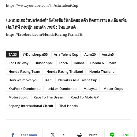
https://www.youtube.com/@AsiaTalentCup
แฟนมอเตอร์สปอร์ตส่งกำลังใจเชียร์นักบิดฮอนด้า ติดตามรายละเอียดเพิ่ม
เติมได้ที่ เฟซบุ๊ก ฮอนด้า เรซซิ่ง ไทยแลนด์ :
https://facebook.com/HondaRacingTeamTH
TAGS
@Dundonpai55
Asia Talent Cup
Aum20
Austin5
Car Life Way
Dundonpai
Fer24
Handa
Honda NSF250R
Honda Racing Team
Honda Racing Thailand
Honda Thailand
How we move you
IATC
Idemitsu Asia Talent Cup
KraPook Dundonpai
LekLek Dundonpai
Malaysia
Motor Oops
MotorSport
Race To The Dream
Road To Moto GP
Sepang International Circuit
Thai Honda
Facebook
X
Print
LINE