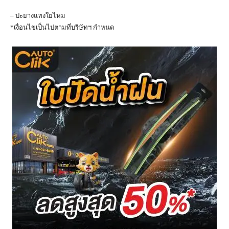
– ปะยางแทงใยไหม
*เงื่อนไขเป็นไปตามที่บริษัทฯ กำหนด