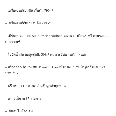
– เครื่องยนต์เบนซิน เริ่มต้น 799.-*
– เครื่องยนต์ดีเซล เริ่มต้น 999.-*
– เทิร์นแบตเก่า ลด 500 บาท รับประกันแบตนาน 12 เดือน*, ฟรี ค่าแรง และ
ค่าตรวจเช็ก
– ใบปัดน้ำฝน ลดสูงสุดถึง 50%* (เฉพาะยี่ห้อ รุ่นที่กำหนด)
– บริการฉุกเฉิน 24 ชม. Premium Care เพียง 995 บาท/ปี* (เฉลี่ยแค่ 2.73
บาท/วัน)
– ฟรี บริการ ClikCare สำหรับลูกค้าทุกท่าน
– ตรวจเช็กรถ 37 รายการ
– เติมลมไนโตรเจน