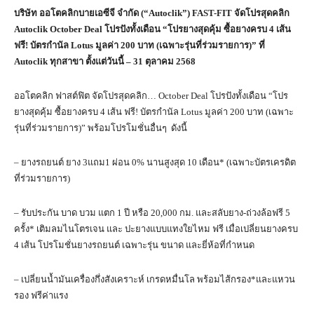
บริษัท ออโตคลิกบายเอซีจี จำกัด (“Autoclik”) FAST-FIT จัดโปรสุดคลิก
Autoclik October Deal โปรปังทั้งเดือน “โปรยางสุดคุ้ม ซื้อยางครบ 4 เส้น
ฟรี! บัตรกำนัล Lotus มูลค่า 200 บาท (เฉพาะรุ่นที่ร่วมรายการ)” ที่
Autoclik ทุกสาขา ตั้งแต่วันนี้ – 31 ตุลาคม 2568
ออโตคลิก ฟาสต์ฟิต จัดโปรสุดคลิก… October Deal โปรปังทั้งเดือน “โปร
ยางสุดคุ้ม ซื้อยางครบ 4 เส้น ฟรี! บัตรกำนัล Lotus มูลค่า 200 บาท (เฉพาะ
รุ่นที่ร่วมรายการ)” พร้อมโปรโมชั่นอื่นๆ ดังนี้
– ยางรถยนต์ ยาง 3แถม1 ผ่อน 0% นานสูงสุด 10 เดือน* (เฉพาะบัตรเครดิต
ที่ร่วมรายการ)
– รับประกัน บาด บวม แตก 1 ปี หรือ 20,000 กม. และสลับยาง-ถ่วงล้อฟรี 5
ครั้ง* เติมลมไนโตรเจน และ ปะยางแบบแทงใยไหม ฟรี เมื่อเปลี่ยนยางครบ
4 เส้น โปรโมชั่นยางรถยนต์ เฉพาะรุ่น ขนาด และยี่ห้อที่กำหนด
– เปลี่ยนน้ำมันเครื่องกึ่งสังเคราะห์ เกรดหมื่นโล พร้อมไส้กรอง*และแหวน
รอง ฟรีค่าแรง