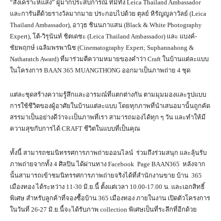
“สังเคราะห์แสง” ผู้มากประสบการณ์ ที่มีทั้ง Leica Thailand Ambassador
และการันตีด้วยรางวัลมากมาย ประกอบไปด้วย ตุลย์ หิรัญญลาวัลย์ (Leica
Thailand Ambassador), อาวุธ ชินนภาแสน (Black & White Photography
Expert), โต้-วิรุนันท์ ชิตเดชะ (Leica Thailand Ambassador) และ แบงค์-
ชัยพฤกษ์ เฉลิมพรพานิช (Cinematography Expert; Suphannahong &
Natharatch Award) ที่มาร่วมตีความหมายของคำว่า Craft ในบ้านแต่ละแบบ
ในโครงการ BAAN 365 MUANGTHONG ออกมาเป็นภาพถ่าย 4 ชุด
แต่ละชุดสร้างความรู้สึกและอารมณ์ที่แตกต่างกัน ตามมุมมองและรูปแบบ
การใช้ชีวิตของผู้อาศัยในบ้านแต่ละแบบ โดยทุกภาพที่นำเสนอมานั้นถูกคัด
สรรมาเป็นอย่างดีว่าจะเป็นภาพที่เรา สามารถมองได้ทุก ๆ วัน และทำให้มี
ความสุขกับการได้ CRAFT ชีวิตในแบบที่เป็นคุณ
ทั้งนี้ สามารถชมนิทรรศการภาพถ่ายออนไลน์ ร่วมถึงร่วมสนุก และลุ้นรับ
ภาพถ่ายจากทั้ง 4 ศิลปิน ได้ผ่านทาง Facebook Page BAAN365 หลังจาก
นั้นสามารถเข้าชมนิทรรศการภาพถ่ายจริงได้ที่สำนักงานขาย บ้าน 365
เมืองทอง ได้ระหว่าง 11-30 มิ.ย.นี้ ตั้งแต่เวลา 10.00-17.00 น. และเอกสิทธิ์
พิเศษ สำหรับลูกค้าที่จองซื้อบ้าน 365 เมืองทอง ภายในงาน เปิดตัวโครงการ
ในวันที่ 26-27 มิ.ย.นี้จะได้รับภาพ collection พิเศษเป็นที่ระลึกที่อีกด้วย