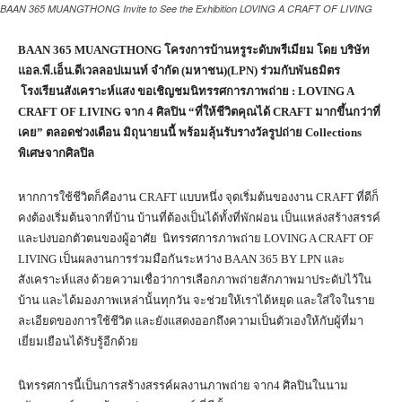
BAAN 365 MUANGTHONG Invite to See the Exhibition LOVING A CRAFT OF LIVING
BAAN 365 MUANGTHONG โครงการบ้านหรูระดับพรีเมียม โดย บริษัท
แอล.พี.เอ็น.ดีเวลลอปเมนท์ จำกัด (มหาชน)(LPN) ร่วมกับพันธมิตร
โรงเรียนสังเคราะห์แสง
ขอเชิญ
ชมนิทรรศการภาพถ่าย
: LOVING A
CRAFT OF LIVING จาก 4 ศิลปิน “ที่ให้ชีวิตคุณได้ CRAFT มากขึ้นกว่าที่
เคย” ตลอดช่วงเดือน มิถุนายนนี้ พร้อมลุ้นรับรางวัลรูปถ่าย
C
ollections
พิเศษจากศิลปิล
หากการใช้ชีวิตก็คืองาน CRAFT แบบหนึ่ง จุดเริ่มต้นของงาน CRAFT ที่ดีก็
คงต้องเริ่มต้นจากที่บ้าน บ้านที่ต้องเป็นได้ทั้งที่พักผ่อน เป็นแหล่งสร้างสรรค์
และบ่งบอกตัวตนของผู้อาศัย นิทรรศการภาพถ่าย LOVING A CRAFT OF
LIVING เป็นผลงานการร่วมมือกันระหว่าง BAAN 365 BY LPN และ
สังเคราะห์แสง ด้วยความเชื่อว่าการเลือกภาพถ่ายสักภาพมาประดับไว้ใน
บ้าน และได้มองภาพเหล่านั้นทุกวัน จะช่วยให้เราได้หยุด และใส่ใจในราย
ละเอียดของการใช้ชีวิต และยังแสดงออกถึงความเป็นตัวเองให้กับผู้ที่มา
เยี่ยมเยือนได้รับรู้อีกด้วย
นิทรรศการนี้เป็นการสร้างสรรค์ผลงานภาพถ่าย จาก4 ศิลปินในนาม