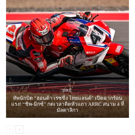
BIKE
ทัพนักบิด “ฮอนด้า เรซซิ่ง ไทยแลนด์” เปิดฉากร้อน
แรง! “ชิพ-มิกซ์” กดเวลาติดหัวแถว ARRC สนาม 4 ที่
มัลดาลิกา