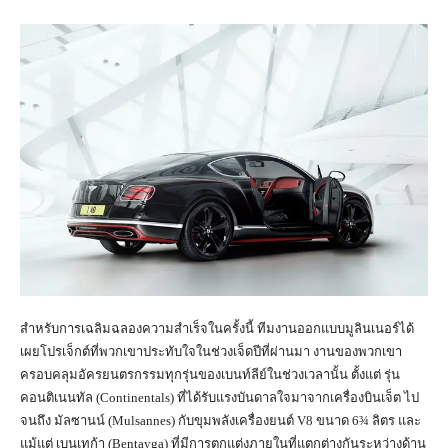
สำหรับการเฉลิมฉลองความสำเร็จในครั้งนี้ ทีมงานออกแบบมูลินเนอร์ได้
เผยโปรเจ็กต์ที่พวกเขาประทับใจในช่วงเจ็ดปีที่ผ่านมา งานของพวกเขา
ครอบคลุมอัครยนตรกรรมทุกรุ่นของเบนท์ลีย์ในช่วงเวลานั้น ตั้งแต่ รุ่น
คอนติเนนทัล (Continentals) ที่ได้รับแรงบันดาลใจมาจากเครื่องบินเจ็ต ไป
จนถึง มัลซานน์ (Mulsannes) กับขุมพลังเครื่องยนต์ V8 ขนาด 6¾ ลิตร และ
แม้แต่ เบนเทก้า (Bentayga) ที่มีการตกแต่งภายในที่แตกต่างกันระหว่างด้าน