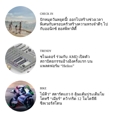
CHECK IN
ปักหมุดวันหยุดนี้! ออกไปสร้างช่วงเวลา
พิเศษกับครอบครัวสร้างความทรงจำดีๆ ไป
กับออนิกซ์ ฮอสพิทาลิตี้
TRENDY
ชไนเดอร์ ร่วมกับ AMD เปิดตัว
สถาปัตยกรรมอ้างอิงครั้งแรก บน
แพลตฟอร์ม “Helios”
BIKE
ไม้คิว” สตาร์ตแถว 8 ลุ้นแต้มประเดิมโม
โตทรี “เมียร์” คว้ากริด 12 โมโตจีพี
ซิลเวอร์สโตน