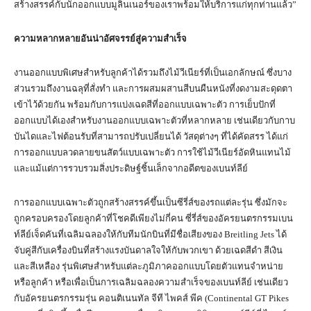
สร้างสรรค์กับนักออกแบบมูลินเนอร์ของเราพร้อมให้บริการแก่ทุกท่านแล้ว”
ความหลากหลายอันน่าอัศจรรย์สู่ความสำเร็จ
งานออกแบบพิเศษสำหรับลูกค้าได้รวมถึงไม้วีเนียร์ที่เป็นเอกลักษณ์ ซึ่งบาง
ส่วนรวมถึงงานฉลุที่สั่งทำ และการผสมผสานสีบนผืนหนังที่งดงามสะดุดตา
เข้าไว้ด้วยกัน พร้อมกับการแบ่งเฉดสีที่ออกแบบเฉพาะตัว การเย็บปักที่
ออกแบบได้เองสำหรับงานออกแบบเฉพาะตัวที่หลากหลาย เช่นเดียวกับกาบ
บันไดและไฟต้อนรับที่สามารถปรับเปลี่ยนได้ วัสดุต่างๆ ที่ได้คัดสรร ได้แก่
การออกแบบลวดลายขนสัตว์แบบเฉพาะตัว การใช้ไม้วีเนียร์อัดหินแทนไม้
และแม้แต่การรวบรวมสิ่งประดิษฐ์ชิ้นเล็กจากอดีตของเบนท์ลีย์
การออกแบบเฉพาะตัวถูกสร้างสรรค์ขึ้นเป็นซีรี่ส์ของรถแต่ละรุ่น ซึ่งมักจะ
ถูกครอบครองโดยลูกค้าที่โชคดีเพียงไม่กี่คน ซี่รี่ส์ของอัครยนตรกรรมเบน
ท์ลีย์เจ็ดคันที่เฉลิมฉลองให้กับทีมนักบินที่มีชื่อเสียงของ Breitling Jets ได้
จับคู่สีกับเครื่องบินที่สร้างแรงบันดาลใจให้กับพวกเขา ด้วยเฉดสีดำ สีเงิน
และสีเหลือง รุ่นพิเศษสำหรับแต่ละภูมิภาคออกแบบโดยตัวแทนจำหน่าย
หรือลูกค้า หรือเพื่อเป็นการเฉลิมฉลองความสำเร็จของเบนท์ลีย์ เช่นเดียว
กับอัครยนตรกรรมรุ่น คอนติเนนทัล จีที ไพคส์ พีค (Continental GT Pikes