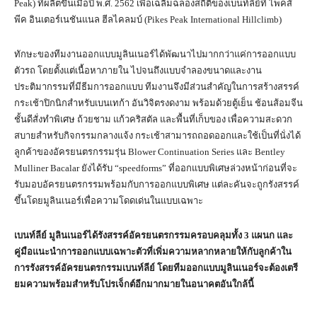
Peak) ที่ผลิตขึ้นเมื่อปี พ.ศ. 2562 เพื่อเฉลิมฉลองสถิติของเบนท์ลีย์ที่ ไพคส์
พีค อินเตอร์เนชันแนล ฮีลไคลมบ์ (Pikes Peak International Hillclimb)
ทักษะของทีมงานออกแบบมูลินเนอร์ได้พัฒนาไปมากกว่าแค่การออกแบบ
ตัวรถ โดยตั้งแต่เนื้อหาภายใน ไปจนถึงแบบจำลองขนาดและงาน
ประติมากรรมที่มีธีมการออกแบบ ทีมงานจึงมีส่วนสำคัญในการสร้างสรรค์
กระเช้าปิกนิกสำหรับเบนเทก้า อันวิจิตรงดงาม พร้อมด้วยตู้เย็น ช้อนส้อมจีน
ชั้นดีสั่งทำพิเศษ ถ้วยชาม แก้วคริสตัล และพื้นที่เก็บของ เพื่อความสะดวก
สบายสำหรับกิจกรรมกลางแจ้ง กระเช้าสามารถถอดออกและใช้เป็นที่นั่งได้
ลูกค้าของอัครยนตรกรรมรุ่น Blower Continuation Series และ Bentley
Mulliner Bacalar ยังได้รับ “speedforms” ที่ออกแบบพิเศษล่วงหน้าก่อนที่จะ
รับมอบอัครยนตรกรรมพร้อมกับการออกแบบพิเศษ แต่ละคันจะถูกรังสรรค์
ขึ้นโดยมูลินเนอร์เพื่อความโดดเด่นในแบบเฉพาะ
เบนท์ลีย์ มูลินเนอร์ได้รังสรรค์อัครยนตรกรรมครอบคลุมทั้ง
3
แผนก และ
คู่มือแนะนำการออกแบบเฉพาะตัวที่เพิ่มความหลากหลายให้กับลูกค้าใน
การรังสรรค์อัครยนตรกรรมเบนท์ลีย์ โดยทีมออกแบบมูลินเนอร์จะต้องเตรี
ยมความพร้อมสำหรับโปรเจ็กต์อีกมากมายในอนาคตอันใกล้นี้