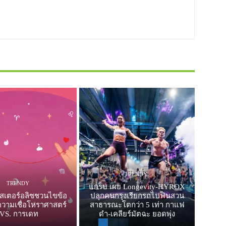
TRENDY
TRENDY
แกร็บ เผย Longevity-HYROX
สเตอร์อลิซชวนไขข้อ
ปลุกคนกรุงเรียกรถไปฟินสวน
ความเชื่อโหราศาสตร์
สาธารณะโตกว่า 5 เท่า กาแฟ
VS. การเดท
ดำ-เคลียร์มัตฉะ ยอดพุ่ง