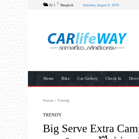
C
32.1
Bangkok
Saturday, August 8, 2026
Home
Bike
Car Gallery
Check In
Driv
Home
Trendy
TRENDY
Big Serve Extra C