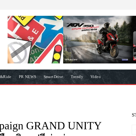
e&Ride
PR NEWS
SmartDrive
Trendy
Video
S
ampaign GRAND UNITY