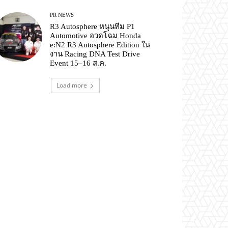
PR NEWS
R3 Autosphere หนุนทีม P1
Automotive อวดโฉม Honda
e:N2 R3 Autosphere Edition ใน
งาน Racing DNA Test Drive
Event 15–16 ส.ค.
Load more