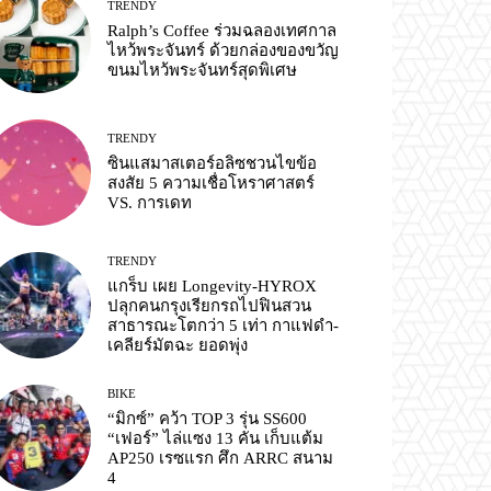
TRENDY
Ralph’s Coffee ร่วมฉลองเทศกาล
ไหว้พระจันทร์ ด้วยกล่องของขวัญ
ขนมไหว้พระจันทร์สุดพิเศษ
TRENDY
ซินแสมาสเตอร์อลิซชวนไขข้อ
สงสัย 5 ความเชื่อโหราศาสตร์
VS. การเดท
TRENDY
แกร็บ เผย Longevity-HYROX
ปลุกคนกรุงเรียกรถไปฟินสวน
สาธารณะโตกว่า 5 เท่า กาแฟดำ-
เคลียร์มัตฉะ ยอดพุ่ง
BIKE
“มิกซ์” คว้า TOP 3 รุ่น SS600
“เฟอร์” ไล่แซง 13 คัน เก็บแต้ม
AP250 เรซแรก ศึก ARRC สนาม
4