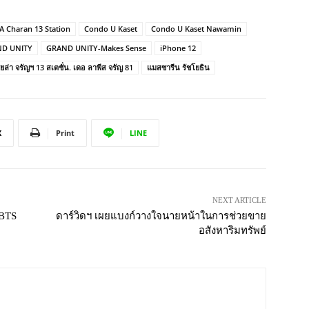
A Charan 13 Station
Condo U Kaset
Condo U Kaset Nawamin
D UNITY
GRAND UNITY-Makes Sense
iPhone 12
ียล่า จรัญฯ 13 สเตชั่น. เดอ ลาพีส จรัญ 81
แมสซารีน รัชโยธิน
X
Print
LINE
NEXT ARTICLE
 BTS
ดาร์วิดฯ เผยแบงก์วางใจนายหน้าในการช่วยขาย
อสังหาริมทรัพย์