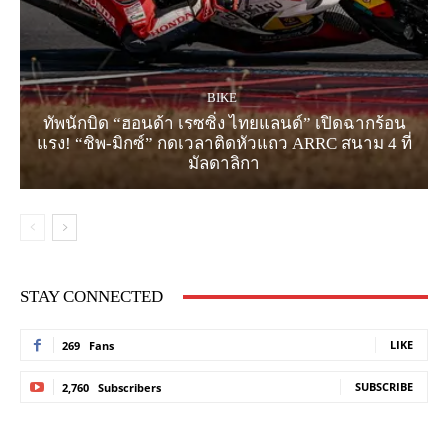
BIKE
ทัพนักบิด “ฮอนด้า เรซซิ่ง ไทยแลนด์” เปิดฉากร้อน
แรง! “ชิพ-มิกซ์” กดเวลาติดหัวแถว ARRC สนาม 4 ที่
มัลดาลิกา
STAY CONNECTED
LIKE
269
Fans
SUBSCRIBE
2,760
Subscribers