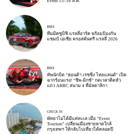
Event 15–16 ส.ค.
BIKE
ทีมมิตซูบิชิ แรลลี่อาร์ต พร้อมป้องกัน
แชมป์ เอเชีย ครอสคันทรี แรลลี่ 2026
BIKE
ทัพนักบิด “ฮอนด้า เรซซิ่ง ไทยแลนด์” เปิด
ฉากร้อนแรง! “ชิพ-มิกซ์” กดเวลาติดหัว
แถว ARRC สนาม 4 ที่มัลดาลิกา
CHECK IN
พัทยาไม่ได้มีแค่ทะเล เมื่อ “Event
Tourism” เปลี่ยนเมืองชายหาดใกล้
กรุงเทพฯ ให้กลับไปเที่ยวได้ตลอดปี