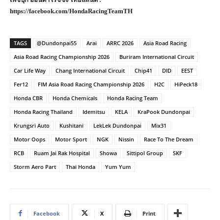
https://facebook.com/HondaRacingTeamTH
TAGS
@Dundonpai55
Arai
ARRC 2026
Asia Road Racing
Asia Road Racing Championship 2026
Buriram International Circuit
Car Life Way
Chang International Circuit
Chip41
DID
EEST
Fer12
FIM Asia Road Racing Championship 2026
H2C
HiPeck18
Honda CBR
Honda Chemicals
Honda Racing Team
Honda Racing Thailand
Idemitsu
KELA
KraPook Dundonpai
Krungsri Auto
Kushitani
LekLek Dundonpai
Mix31
Motor Oops
Motor Sport
NGK
Nissin
Race To The Dream
RCB
Ruam Jai Rak Hospital
Showa
Sittipol Group
SKF
Storm Aero Part
Thai Honda
Yum Yum
Facebook
X
Print