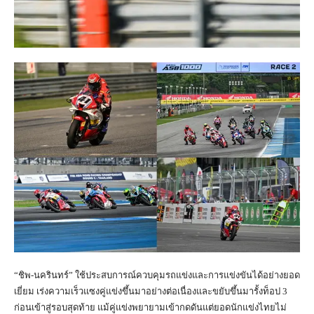
“ชิพ-นครินทร์” ใช้ประสบการณ์ควบคุมรถแข่งและการแข่งขันได้อย่างยอด
เยี่ยม เร่งความเร็วแซงคู่แข่งขึ้นมาอย่างต่อเนื่องและขยับขึ้นมารั้งท็อป 3
ก่อนเข้าสู่รอบสุดท้าย แม้คู่แข่งพยายามเข้ากดดันแต่ยอดนักแข่งไทยไม่