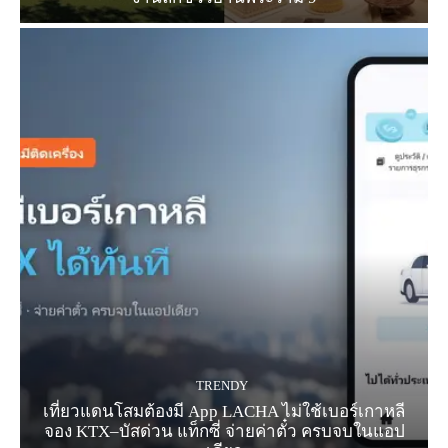
TRENDY
เที่ยวแดนโสมต้องมี App LACHA ไม่ใช้เบอร์เกาหลี
จอง KTX–บัสด่วน แท็กซี่ จ่ายค่าตั๋ว ครบจบในแอป