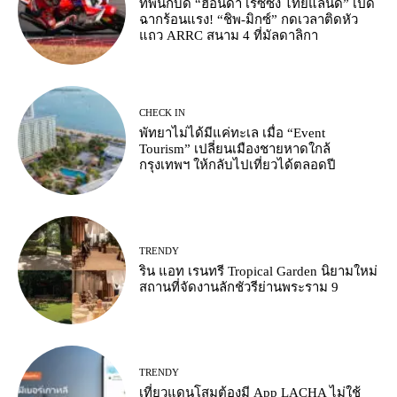
ทัพนักบิด “ฮอนด้า เรซซิ่ง ไทยแลนด์” เปิด
ฉากร้อนแรง! “ชิพ-มิกซ์” กดเวลาติดหัว
แถว ARRC สนาม 4 ที่มัลดาลิกา
CHECK IN
พัทยาไม่ได้มีแค่ทะเล เมื่อ “Event
Tourism” เปลี่ยนเมืองชายหาดใกล้
กรุงเทพฯ ให้กลับไปเที่ยวได้ตลอดปี
TRENDY
ริน แอท เรนทรี Tropical Garden นิยามใหม่
สถานที่จัดงานลักชัวรีย่านพระราม 9
TRENDY
เที่ยวแดนโสมต้องมี App LACHA ไม่ใช้