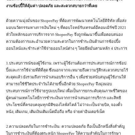
งานช้อปปี้ให้คุ้มค่า ปลอดภัย และสะดวกสบายกว่าที่เคย
ด้วยความมุ่งมั่นของ ShopeePay ที่ต้องการพัฒนาเทคโนโลยีดิจิทัล เพื่อส่ง
มอบนวัตกรรมทางการเงินใหม่ ๆ ที่ตอบโจทย์รับเทรนด์อีคอมเมิร์ซปี 2021
หัวใจหลักของการบริการจาก ShopeePay จึงถูกพัฒนาขึ้นเพื่อตอบสนอง
ความต้องการและอำนวยความสะดวกในการชำระเงินด้านการช้อปปิ้ง
ออนไลน์และชำระค่าใช้จ่ายออนไลน์ต่าง ๆ โดยยึดมั่นตามหลัก 4 ประการ
1.ประสบการณ์ของผู้ใช้งาน: เพราะผู้ใช้งานต้องการประสบการณ์การช้อป
ปิ้งและการใช้จ่ายที่ดีที่สุด ซึ่งนอกจากจะหมายถึงความรู้สึกสะดวกสบายไร้
สะดุดแล้ว ยังรวมถึงการนำเสนอบริการอื่น ๆ เพื่อช่วยสนับสนุนผู้ใช้งานให้
สามารถใช้ชีวิตประจำวันได้ง่ายขึ้นอีกด้วย ShopeePay จึงมุ่งมอบ
ประสบการณ์การใช้จ่ายรูปแบบใหม่ เพื่อเป็นการยกระดับคุณภาพชีวิตของ
ผู้คนผ่านเทคโนโลยีการชำระเงินจากการนำเสนอการบริการ และสิทธิ
ประโยชน์ที่ครอบคลุมทุกมิติของไลฟ์สไตล์ ไม่ว่าจะเป็นจ่ายบิล, จองตั๋ว
หนัง, เติมเกม, เติมเงินเติมเน็ตมือถือ หรือ จ่ายค่าอินเตอร์เน็ต
2.ความปลอดภัยในการชำระเงิน: ความปลอดภัย ถือเป็นอีกหนึ่งสิ่งสำคัญ
ในการชำระเงินที่ต้องตระหนัก ShopeePay ให้ความสำคัญในการรักษา