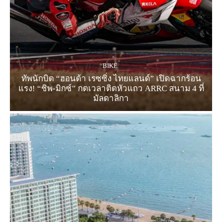
BIKE
ทัพนักบิด “ฮอนด้า เรซซิ่ง ไทยแลนด์” เปิดฉากร้อน
แรง! “ชิพ-มิกซ์” กดเวลาติดหัวแถว ARRC สนาม 4 ที่
มัลดาลิกา