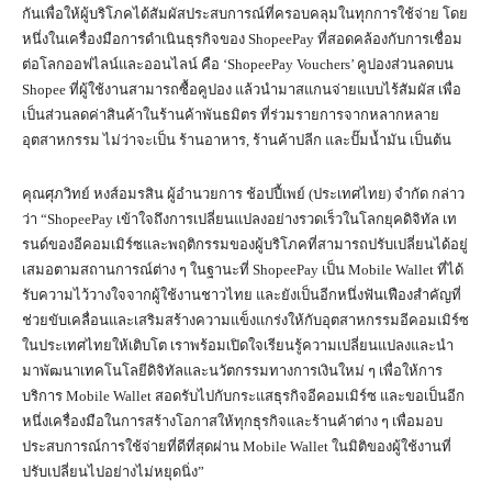
กันเพื่อให้ผู้บริโภคได้สัมผัสประสบการณ์ที่ครอบคลุมในทุกการใช้จ่าย โดย
หนึ่งในเครื่องมือการดำเนินธุรกิจของ ShopeePay ที่สอดคล้องกับการเชื่อม
ต่อโลกออฟไลน์และออนไลน์ คือ ‘ShopeePay Vouchers’ คูปองส่วนลดบน
Shopee ที่ผู้ใช้งานสามารถซื้อคูปอง แล้วนำมาสแกนจ่ายแบบไร้สัมผัส เพื่อ
เป็นส่วนลดค่าสินค้าในร้านค้าพันธมิตร ที่ร่วมรายการจากหลากหลาย
อุตสาหกรรม ไม่ว่าจะเป็น ร้านอาหาร, ร้านค้าปลีก และปั๊มน้ำมัน เป็นต้น
คุณศุภวิทย์ หงส์อมรสิน ผู้อำนวยการ ช้อปปี้เพย์ (ประเทศไทย) จำกัด กล่าว
ว่า “ShopeePay เข้าใจถึงการเปลี่ยนแปลงอย่างรวดเร็วในโลกยุคดิจิทัล เท
รนด์ของอีคอมเมิร์ซและพฤติกรรมของผู้บริโภคที่สามารถปรับเปลี่ยนได้อยู่
เสมอตามสถานการณ์ต่าง ๆ ในฐานะที่ ShopeePay เป็น Mobile Wallet ที่ได้
รับความไว้วางใจจากผู้ใช้งานชาวไทย และยังเป็นอีกหนึ่งฟันเฟืองสำคัญที่
ช่วยขับเคลื่อนและเสริมสร้างความแข็งแกร่งให้กับอุตสาหกรรมอีคอมเมิร์ซ
ในประเทศไทยให้เติบโต เราพร้อมเปิดใจเรียนรู้ความเปลี่ยนแปลงและนำ
มาพัฒนาเทคโนโลยีดิจิทัลและนวัตกรรมทางการเงินใหม่ ๆ เพื่อให้การ
บริการ Mobile Wallet สอดรับไปกับกระแสธุรกิจอีคอมเมิร์ซ และขอเป็นอีก
หนึ่งเครื่องมือในการสร้างโอกาสให้ทุกธุรกิจและร้านค้าต่าง ๆ เพื่อมอบ
ประสบการณ์การใช้จ่ายที่ดีที่สุดผ่าน Mobile Wallet ในมิติของผู้ใช้งานที่
ปรับเปลี่ยนไปอย่างไม่หยุดนิ่ง”