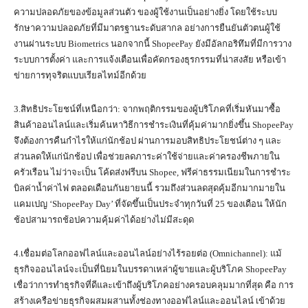
ความปลอดภัยของข้อมูลส่วนตัว ของผู้ใช้งานเป็นอย่างยิ่ง โดยใช้ระบบ
รักษาความปลอดภัยที่มีมาตรฐานระดับสากล อย่างการยืนยันตัวตนผู้ใช้
งานผ่านระบบ Biometrics นอกจากนี้ ShopeePay ยังมีอัลกอริทึมที่มีการวาง
ระบบการตั้งค่า และการแจ้งเตือนเพื่อคัดกรองธุรกรรมที่น่าสงสัย หรือเข้า
ข่ายการทุจริตแบบเรียลไทม์อีกด้วย
3.สิทธิประโยชน์ที่เหนือกว่า: จากพฤติกรรมของผู้บริโภคที่เริ่มหันมาซื้อ
สินค้าออนไลน์และเริ่มค้นหาวิธีการชำระเงินที่คุ้มค่ามากยิ่งขึ้น ShopeePay
จึงต้องการคืนกำไรให้แก่นักช้อป ผ่านการมอบสิทธิประโยชน์ต่าง ๆ และ
ส่วนลดให้แก่นักช้อป เพื่อช่วยลดภาระค่าใช้จ่ายและค่าครองชีพภายใน
ครัวเรือน ไม่ว่าจะเป็น โค้ดส่งฟรีบน Shopee, ฟรีค่าธรรมเนียมในการชำระ
บิลค่าน้ำค่าไฟ ตลอดเดือนกันยายนนี้ รวมถึงส่วนลดสุดคุ้มอีกมากมายใน
แคมเปญ ‘ShopeePay Day’ ที่จัดขึ้นเป็นประจำทุกวันที่ 25 ของเดือน ให้นัก
ช้อปสามารถช้อปความคุ้มค่าได้อย่างไม่มีสะดุด
4.เชื่อมต่อโลกออฟไลน์และออนไลน์อย่างไร้รอยต่อ (Omnichannel): แม้
ธุรกิจออนไลน์จะเป็นที่นิยมในบรรดาเหล่าผู้ขายและผู้บริโภค ShopeePay
เชื่อว่าการทำธุรกิจที่ดีและเข้าถึงผู้บริโภคอย่างครอบคลุมมากที่สุด คือ การ
สร้างเครือข่ายธุรกิจผสมผสานทั้งช่องทางออฟไลน์และออนไลน์ เข้าด้วย