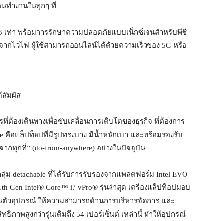
คนทำงานในทุกๆ ที่
กือบ 3 เท่า พร้อมการรักษาความปลอดภัยแบบเน็กซ์เจนสำหรับพีซี
ศจากไวไฟ ผู้ใช้สามารถออนไลน์ได้ด้วยความเร็วของ 5G หรือ
้สัมผัส
ี่ต้องเดินทางเพื่อขับเคลื่อนการเติบโตของธุรกิจ ที่ต้องการ
le คือแล็ปท็อปที่มีรูปทรงบาง มีน้ำหนักเบา และพร้อมรองรับ
ากทุกที่” (do-from-anywhere) อย่างในปัจจุบัน
ลุ่ม detachable ที่ได้รับการรับรองจากแพลตฟอร์ม Intel EVO
1th Gen Intel® Core™ i7 vPro® รุ่นล่าสุด เครื่องแล็ปท็อปมอบ
าในตัวอุปกรณ์ ให้ความสามารถด้านการบริหารจัดการ และ
ทธิภาพสูงกว่ารุ่นเดิมถึง 54 เปอร์เซ็นต์ เหล่านี้ ทำให้อุปกรณ์