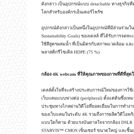
ดังกล่าว เป็นอุปกรณ์แบบ detachable ทางธุรกิจที่
โลกสำหรับองค์กรเอ็นเตอร์ไพร์ซ
อุปกรณ์ดังกล่าวเป็นหนึ่งในอุปกรณ์ที่มีส่วนร่ว
Sustainability Goals) ของเดลล์ ที่ได้รับการจด
ใช้สีสูตรผสมน้ำ ที่เป็นมิตรกับสภาพแวดล้อม แ
พลาสติกรีไซเคิล HDPE (75 %)
กล้อง
4K webcam
ที่ให้คุณภาพของภาพที่ดีที่สุ
เดลล์ตั้งใจที่จะสร้างประสบการณ์ใหม่ของการใช้เ
เว็บแคมแบบพ่วงต่อ (peripheral) ตั้งแต่ต้นซึ่งเ
ประชุมทางไกลผ่านวิดีโอที่ยอดเยี่ยมในการทำงาน ท
ของเว็บแคมในระดับ 4K รวมถึงการผลิตวิดีโอพร
แบบใดก็ตาม ด้วยแรงบันดาลใจจากกล้อง DSLR ต่า
STARVIS™ CMOS เซ็นเซอร์ ขนาดใหญ่ และชิ้นเลน