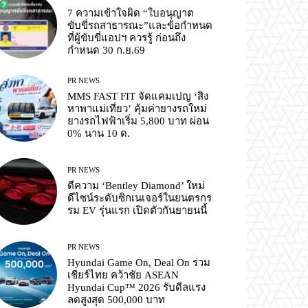
7 ความเข้าใจผิด “ใบอนุญาต
ขับขี่รถสาธารณะ”และข้อกำหนด
ที่ผู้ขับขี่แอปฯ ควรรู้ ก่อนถึง
กำหนด 30 ก.ย.69
PR NEWS
MMS FAST FIT จัดแคมเปญ ‘สิง
หาพาแม่เที่ยว’ คุ้มค่ายางรถใหม่
ยางรถไฟฟ้าเริ่ม 5,800 บาท ผ่อน
0% นาน 10 ด.
PR NEWS
ตีความ ‘Bentley Diamond’ ใหม่
ดีไซน์ระดับซิกเนเจอร์ในยนตรกร
รม EV รุ่นแรก เปิดตัวกันยายนนี้
PR NEWS
Hyundai Game On, Deal On ร่วม
เชียร์ไทย คว้าชัย ASEAN
Hyundai Cup™ 2026 รับดีลแรง
ลดสูงสุด 500,000 บาท