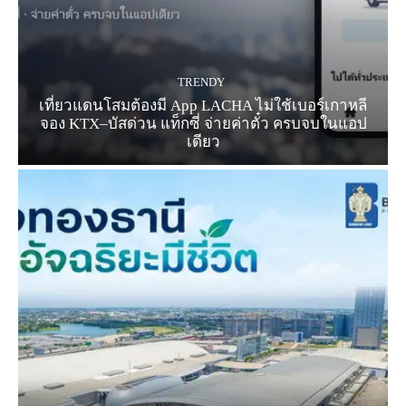
TRENDY
เที่ยวแดนโสมต้องมี App LACHA ไม่ใช้เบอร์เกาหลี
จอง KTX–บัสด่วน แท็กซี่ จ่ายค่าตั๋ว ครบจบในแอป
เดียว