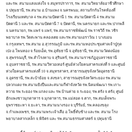
และรพ. สนามแสงแห่งใจ จ.สมุทรปราการ, รพ. สนามวิทยาลัยอาชีวศึกษา
จ.ปทุมธานี, รพ.สนาม อ.บ้านแพง จ.นครพนม, สถานกักกันโรคท้องที่
โรงเรียนเทศบาล 4 รพ.สนามปัตตานี 1 รพ. สนามปัตตานี 4 รพ.สนาม
ปัตตานี 5 และรพ. สนามปัตตานี 7 จ.ปัตตานี, รพ.นครนายก และรพ.ปากพลี
จ.นครนายก, รพ.แพร่ จ.แพร่, รพ.สนามราชพิพัฒน์ รพ.ราชวิถี รพ.วชิร
พยาบาล รพ.วัดสะพาน คลองเตย และรพ.สนามเอราวัณ 1 บางบอน
จ.กรุงเทพฯ, รพ.สนาม อ.สุวรรณภูมิ และรพ.สนามหอประชุมศาลเจ้าปู่กุด
เป่ง อ.โพนทอง จ.ร้อยเอ็ด, รพ.อุทัยธานี จ.อุทัยธานี, รพ.สนามวัดดงน้อย
จ.สุพรรณบุรี, รพ.สำโรงทาบ จ.สุรินทร์, รพ.สนามราชภัฏอุบลราชธานี
จ.อุบลราชธานี, รพ.สนามวิทวอเทอร์ ศูนย์ห่วงใยคนสาครแห่งที่ 9 และศูนย์
ห่วงใยคนสาครแห่งที่ 10 จ.สมุทรสาคร, สาธารณสุขจังหวัดอุดรธานี
จ.อุดรธานี, รพ.สะบ้าย้อย จ.สงขลา, สาธารณสุขจังหวัดระยอง รพ.สนาม
ปลวกแดง รพ.สนามยิงปืนและสนามกีฬาจังหวัด รพ.นิคมพัฒนา รพ.เกาะ
หวาย รพ.ระยอง รพ.แกลง และ รพ.บ้านค่าย จ.ระยอง, รพ.ตรัง จ.ตรัง, ศูนย์
ฮักแพงชาวมุกดาหาร จ.มุกดาหาร, รพ.แม่สอด จ.ตาก, รพ.สมเด็จพระ
ยุพราชยะหา จ.ยะลา, รพ.สนามนางรอง จ.บุรีรัมย์, รพ.คลองขลุง
จ.กำแพงเพชร, รพ.สนามพระเจ้าเสือ อ.โพธิ์ทับช้าง และรพ. สนาม โรง
พยาบาลสากเหล็ก จ.พิจิตร และ รพ.สนามธรรมศาสตร์ จ.ปทุมธานี