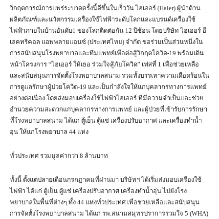
วิกฤตการณ์การแพร่ระบาดครั้งนี้ดีขึ้นในเร็ววัน ไฮเออร์ (Haier) ผู้นำด้าน
ผลิตภัณฑ์และนวัตกรรมเครื่องใช้ไฟฟ้าระดับโลกและแบรนด์เครื่องใช้
ไฟฟ้าภายในบ้านอันดับ1 ของโลกติดต่อกัน 12 ปีซ้อน โดยบริษัท ไฮเออร์ อี
เลคทริคอล แอพพลายแอนซ์ (ประเทศไทย) จำกัด ขอร่วมเป็นส่วนหนึ่งใน
การสนับสนุนโรงพยาบาลและทีมแพทย์เพื่อต่อสู้วิกฤตโควิด-19 พร้อมเดิน
หน้าโครงการ “ไฮเออร์ ให้เธอ ร่วมใจสู้ภัยโควิด” เฟสที่ 1 เพื่อช่วยเหลือ
และสนับสนุนการจัดตั้งโรงพยาบาลสนาม รวมทั้งบรรเทาความเดือดร้อนใน
การดูแลรักษาผู้ป่วยโควิด-19 และเป็นกำลังใจให้แก่บุคลากรทางการแพทย์
อย่างต่อเนื่อง โดยส่งมอบเครื่องใช้ไฟฟ้าไฮเออร์ ที่มีความจำเป็นและช่วย
อำนวยความสะดวกแก่บุคลากรทางการแพทย์ และผู้ป่วยที่เข้ารับการรักษา
ที่โรงพยาบาลสนาม ได้แก่ ตู้เย็น ตู้แช่ เครื่องปรับอากาศ และเครื่องทำน้ำ
อุ่น ให้แก่โรงพยาบาล 44 แห่ง
ทั่วประเทศ รวมมูลค่ากว่า 8 ล้านบาท
ทั้งนี้ ตั้งแต่ปลายเดือนกรกฎาคมที่ผ่านมา บริษัทฯ ได้เริ่มส่งมอบเครื่องใช้
ไฟฟ้า ได้แก่ ตู้เย็น ตู้แช่ เครื่องปรับอากาศ เครื่องทำน้ำอุ่น ไปยังโรง
พยาบาลในพื้นที่ต่างๆ ทั้ง 44 แห่งทั่วประเทศ เพื่อช่วยเหลือและสนับสนุน
การจัดตั้งโรงพยาบาลสนาม ได้แก่ รพ.สนามสมุทรปราการรวมใจ 5 (WHA)