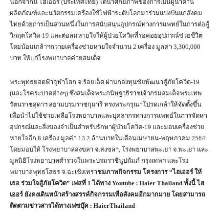
นอกจากนี้ ไฮเออร์ (ประเทศไทย) ได้นำศักยภาพของการเป็นผู้นำด้าน
ผลิตภัณฑ์และนวัตกรรมเครื่องใช้ไฟฟ้าระดับโลกมาร่วมแบ่งปันแก่สังคม
ไทยด้วยการเป็นส่วนหนึ่งในการสนับสนุนอุปกรณ์ทางการแพทย์ในการต่อสู้
วิกฤตโควิด-19 และต่อลมหายใจให้ผู้ป่วยโควิดที่รอคอยอุปกรณ์ช่วยชีวิต
โดยน้อมเกล้าฯถวายเครื่องช่วยหายใจจำนวน 2 เครื่อง มูลค่า 3,300,000
บาท ให้แก่โรงพยาบาลค่ายสมเด็จ
พระพุทธยอดฟ้าจุฬาโลก จ.ร้อยเอ็ด ผ่านกองทุนชัยพัฒนาสู้ภัยโควิด-19
(และโรคระบาดต่างๆ) ซึ่งสมเด็จพระกนิษฐาธิราชเจ้ากรมสมเด็จพระเทพ
รัตนราชสุดาฯ สยามบรมราชกุมารี ทรงพระกรุณาโปรดเกล้าให้จัดตั้งขึ้น
เพื่อนำไปใช้ช่วยเหลือโรงพยาบาลและบุคลากรทางการแพทย์ในการจัดหา
อุปกรณ์และสิ่งของจำเป็นสำหรับรักษาผู้ป่วยโควิด-19 และมอบเครื่องช่วย
หายใจอีก 8 เครื่อง มูลค่า 13.2 ล้านบาทในเดือนเมษายน-พฤษภาคม 2564
โดยมอบให้ โรงพยาบาลสงขลา จ.สงขลา, โรงพยาบาลพะเยา จ.พะเยา และ
มูลนิธิโรงพยาบาลตำรวจในพระบรมราชินูปถัมภ์ กรุงเทพฯ และโรง
พยาบาลพุทธโสธร จ.ฉะเชิงเทรา
ชมภาพกิจกรรม โครงการ “ไฮเออร์ ให้
เธอ ร่วมใจสู้ภัยโควิด” เฟสที่ 1 ได้ทาง Youtube : Haier Thailand ทั้งนี้ ไฮ
เออร์ ยังคงเดินหน้าสร้างสรรค์กิจกรรมเพื่อสังคมอีกมากมาย โดยสามารถ
ติดตามข่าวสารได้ทางเฟซบุ๊ค : HaierThailand