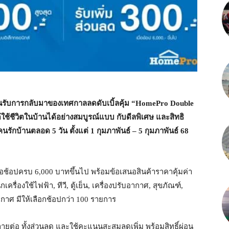
อนรับการกลับมาของเทศกาลลดดับเบิ้ลคุ้ม “HomePro Double
ด้ใช้ชีวิตในบ้านได้อย่างสมบูรณ์แบบ กับดีลพิเศษ และสิทธิ
คนรักบ้านตลอด 5 วัน ตั้งแต่ 1 กุมภาพันธ์ – 5 กุมภาพันธ์ 68
 เมื่อช้อปครบ 6,000 บาทขึ้นไป พร้อมข้อเสนอสินค้าราคาคุ้มค่า
รื่องใช้ไฟฟ้า, ทีวี, ตู้เย็น, เครื่องปรับอากาศ, สุขภัณฑ์,
กาศ มีให้เลือกช้อปกว่า 100 รายการ
ลายต่อ ทั้งส่วนลด และใช้คะแนนสะสมลดเพิ่ม พร้อมสิทธิ์ผ่อน