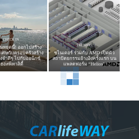
CHECK IN
TRENDY
ันหยุดนี้! ออกไปสร้าง
ิเศษกับครอบครัวสร้าง
ชไนเดอร์ ร่วมกับ AMD เปิดตัว
จำดีๆ ไปกับออนิกซ์
สถาปัตยกรรมอ้างอิงครั้งแรก บน
ฮอสพิทาลิตี้
แพลตฟอร์ม “Helios”