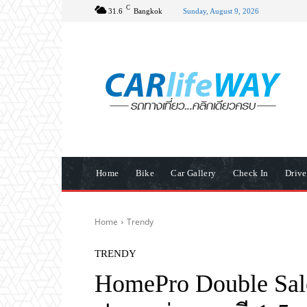
C
31.6
Bangkok
Sunday, August 9, 2026
Home
Bike
Car Gallery
Check In
Driv
Home
Trendy
TRENDY
HomePro Double Sale 