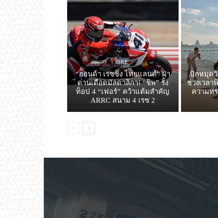
BIKE
“ฮอนด้า เรซซิ่ง ไทยแลนด์” ฝ่า
ปักหมุดว
ด่านเดือดมัลดาลิกา! “ชิพ” รั้ง
ช่วงเวลาพ
ท็อป 4 “เฟอร์” คว้าแต้มสำคัญ
ความทรง
ARRC สนาม 4 เรซ 2