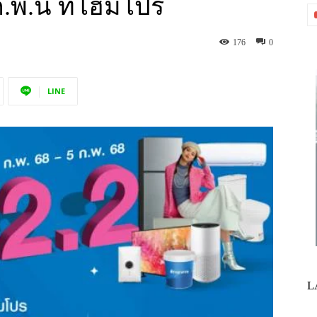
พ.นี้ ที่โฮมโปร
176
0
LINE
L