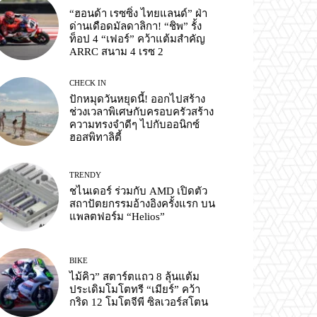
“ฮอนด้า เรซซิ่ง ไทยแลนด์” ฝ่า
ด่านเดือดมัลดาลิกา! “ชิพ” รั้ง
ท็อป 4 “เฟอร์” คว้าแต้มสำคัญ
ARRC สนาม 4 เรซ 2
CHECK IN
ปักหมุดวันหยุดนี้! ออกไปสร้าง
ช่วงเวลาพิเศษกับครอบครัวสร้าง
ความทรงจำดีๆ ไปกับออนิกซ์
ฮอสพิทาลิตี้
TRENDY
ชไนเดอร์ ร่วมกับ AMD เปิดตัว
สถาปัตยกรรมอ้างอิงครั้งแรก บน
แพลตฟอร์ม “Helios”
BIKE
ไม้คิว” สตาร์ตแถว 8 ลุ้นแต้ม
ประเดิมโมโตทรี “เมียร์” คว้า
กริด 12 โมโตจีพี ซิลเวอร์สโตน