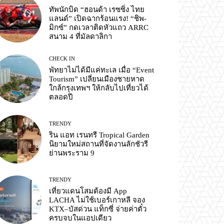
ทัพนักบิด “ฮอนด้า เรซซิ่ง ไทย
แลนด์” เปิดฉากร้อนแรง! “ชิพ-
มิกซ์” กดเวลาติดหัวแถว ARRC
สนาม 4 ที่มัลดาลิกา
CHECK IN
พัทยาไม่ได้มีแค่ทะเล เมื่อ “Event
Tourism” เปลี่ยนเมืองชายหาด
ใกล้กรุงเทพฯ ให้กลับไปเที่ยวได้
ตลอดปี
TRENDY
ริน แอท เรนทรี Tropical Garden
นิยามใหม่สถานที่จัดงานลักชัวรี
ย่านพระราม 9
TRENDY
เที่ยวแดนโสมต้องมี App
LACHA ไม่ใช้เบอร์เกาหลี จอง
KTX–บัสด่วน แท็กซี่ จ่ายค่าตั๋ว
ครบจบในแอปเดียว