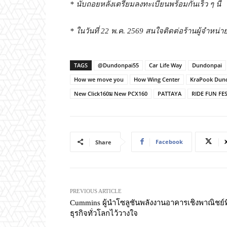
*
นับถอยหลังเตรียมลงทะเบียนพร้อมกันเร็ว ๆ นี้
*
ในวันที่
22
พ.ค.
2569
สนใจติดต่อร้านผู้จำหน่
TAGS
@Dundonpai55
Car Life Way
Dundonpai
How we move you
How Wing Center
KraPook Dun
New Click160ม New PCX160
PATTAYA
RIDE FUN FE
Facebook
Share
PREVIOUS ARTICLE
Cummins ผู้นำโซลูชันพลังงานอาคารเชิงพาณิชย์ที
ธุรกิจทั่วโลกไว้วางใจ