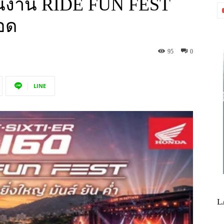
นงาน RIDE FUN FEST
ือด
95
0
LINE
L