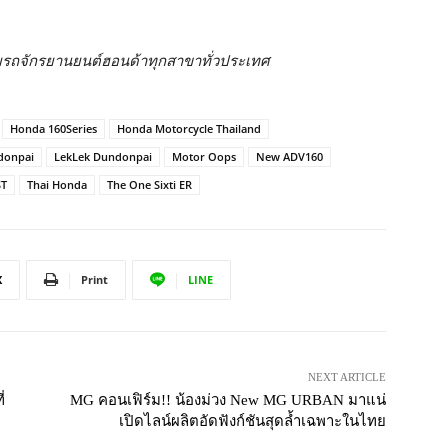
ายรถจักรยานยนต์ฮอนด้าทุกสาขาทั่วประเทศ
Honda 160Series
Honda Motorcycle Thailand
donpai
LekLek Dundonpai
Motor Oops
New ADV160
ST
Thai Honda
The One Sixti ER
X
Print
LINE
NEXT ARTICLE
่
MG คอนเฟิร์ม!! น้องม่วง New MG URBAN มาแน่
เปิดไลน์ผลิตอัดฟังก์ชันสุดล้ำเฉพาะในไทย