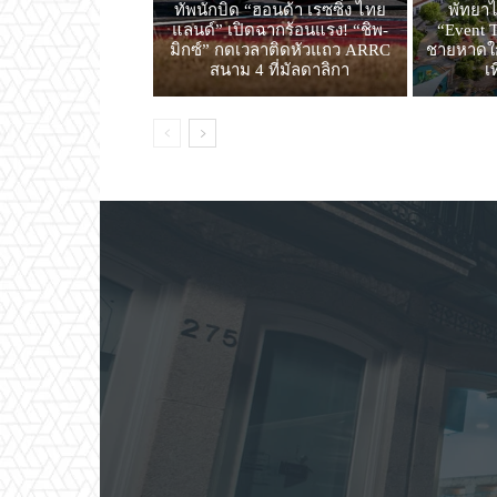
ทัพนักบิด “ฮอนด้า เรซซิ่ง ไทย
พัทยาไ
แลนด์” เปิดฉากร้อนแรง! “ชิพ-
“Event T
มิกซ์” กดเวลาติดหัวแถว ARRC
ชายหาดใก
สนาม 4 ที่มัลดาลิกา
เ