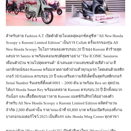
สำหรับสาย Fashion A.T. เปิดตัวด้วยโมเดลสุดเอกซ์คลูซีฟ “All New Honda
Scoopy x Kuromi Limited Edition” เป็นการ Collab ครั้งแรกของรุ่น All
New Honda Scoopy ในโอกาสฉลองครบรอบ 20 ปี ของ Kuromi ตัวร้ายสุด
แสบจาก Sanrio มาพร้อมคอนเซปต์สุดซ่าอย่าง “The ICONIC Sassiness
เพื่อนตัวป่วน ชวนไปสุดเทรนด์” นำเสนอความแสบซนด้วยสีดำ-ม่วง สี
เอกลักษณ์ของ Kuromi พร้อมลวดลายตัวป่วนทั่วทุกมุมรถ โดดเด่นด้วยสติก
เกอร์ 3D Emblem ครบรอบ 20 ปี และเสริมความลิมิเต็ดขั้นสุดกับสติกเกอร์
Serial Number รันเลขที่ตั้งแต่ 0001 – 2000 คัน มาพร้อม Box set สุดป่วน
ได้แก่ Honda Smart Key พร้อมเคสลาย Kuromi ครบรอบ 20 ปี อีกทั้งหมวก
กันน็อก และเสื้อยืดแขนยาวลาย Kuromi แมตช์กับสีรถได้อย่างลงตัว
สำหรับ All New Honda Scoopy x Kuromi Limited Edition ผลิตจำนวน
จำกัด 2,000 คันเท่านั้น ราคาแนะนำที่ 60,800 บาท พร้อมเปิดรับจองที่งาน
บางกอกมอเตอร์โชว์ 2025 เป็นที่แรก และ Honda Wing Center ทุกสาขา
ตามมาด้วย “New Honda Lead125” เปิดตัวสีเทาใหม่ ‘Matte Gray’ เติม