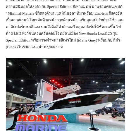
ความมินิมอลให้ลงตัว กับ Special Edition สีเทาแมทท์ มาพร้อมคอนเซปต์
“Minimal Matters ชีวิตลงตัวแน่ แค่มินิมอล” ที่มาพร้อม Emblem สีแดงอัน
เป็นเอกลักษณ์ โดดเด่นด้วยหน้ากากด้านหน้า เสริมลุคสปอร์ตด้วยโช้ก และ
คาลิปเปอร์เบรกสีแดง รวมถึงล้อสีดำด้านเสริมลุคสปอร์ตให้ชัดเจนขึ้น ไฟ
ท้าย LED ฟังก์ชันครบครันตอบโจทย์คนเมือง New Honda Lead125 รุ่น
Special Edition พร้อมวางจำหน่ายสีเทาใหม่ (Matte Gray) พร้อมกับ สีดำ
(Black) ในราคาแนะนำ 62,500 บาท