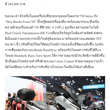
ที่ 204,400 บาท
ขอแนะนำ อีกหนึ่งโมเดลเรือธงที่ทุกคนรอคอยในคลาส 750 Series กับ
“New Honda Forza750” บิ๊กสกู๊ตเตอร์เรือธงที่มาพร้อมสมรรถนะที่เหนือ
คลาสด้วยเครื่องยนต์ 750 ซีซี OHC 4 วาล์ว 2 สูบเรียง ผสานเทคโนโลยี
Dual Clutch Transmission (DCT) เปลี่ยนเกียร์สมูทไม่ต้องกำคลัตช์ ส่งตรง
ดีเอ็นเอความแรงจากรถบิ๊กไบค์สู่ท้องถนน มาพร้อมหน้าจอแสดงผล TFT
ขนาด 5 นิ้ว ปรับดีไซน์ใหม่ให้ตอบโจทย์การมองเห็นที่ชัดเจนยิ่งขึ้น รองรับ
การเชื่อมต่อกับระบบ Honda RoadSync พร้อมปรับโหมดการขับขี่ได้ถึง 4
โหมด (Standard, Rain, User, Sport) ให้การควบคุมรถมีประสิทธิภาพดียิ่งขึ้น
อีกทั้งตอบโจทย์สายทัวร์ริ่งด้วยระบบ Cruise Control ช่วยควบคุมความเร็ว
อัตโนมัติเหมาะสำหรับการขับขี่ทางไกลและในเมืองได้อย่างดีเยี่ยม