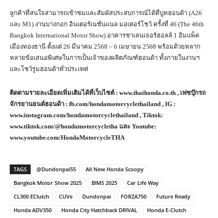
ลูกค้าที่สนใจสามารถเข้าชมและสัมผัสประสบการณ์ได้ที่บูทฮอนด้า (A26
และ M1) งานบางกอก อินเตอร์เนชั่นแนล มอเตอร์โชว์ ครั้งที่ 46 (The 46th
Bangkok International Motor Show) อาคารชาเลนเจอร์ฮอลล์ 1 อิมแพ็ค
เมืองทองธานี ตั้งแต่ 26 มีนาคม 2568 – 6 เมษายน 2568 พร้อมด้วยหลาก
หลายข้อเสนอพิเศษในการเป็นเจ้าของผลิตภัณฑ์ฮอนด้า ทั้งภายในงานฯ
และโชว์รูมฮอนด้าทั่วประเทศ
ติดตามรายละเอียดเพิ่มเติมได้ที่เว็บไซต์ :
www.thaihonda.co.th
, เฟซบุ๊กรถ
จักรยานยนต์ฮอนด้า :
fb.com/hondamotorcyclethailand , IG :
www.instagram.com/hondamotorcyclethailand , Tiktok:
www.tiktok.com/@hondamotorcycletha และ Youtube:
www.youtube.com/HondaMotorcycleTHA
TAGS
@Dundonpai55
All New Honda Scoopy
Bangkok Motor Show 2025
BIMS 2025
Car Life Way
CL300 EClutch
CUVe
Dundonpai
FORZA750
Future Ready
Honda ADV350
Honda City Hatchback DRIVAL
Honda E-Clutch