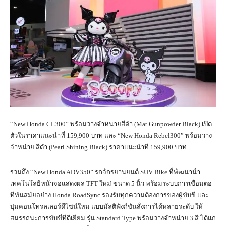
“New Honda CL300” พร้อมวางจำหน่ายสีดำ (Mat Gunpowder Black) เปิด
ตัวในราคาแนะนำที่ 159,900 บาท และ “New Honda Rebel300” พร้อมวาง
จำหน่าย สีดำ (Pearl Shining Black) ราคาแนะนำที่ 159,900 บาท
รวมถึง “New Honda ADV350” รถจักรยานยนต์ SUV Bike ที่พัฒนานำ
เทคโนโลยีหน้าจอแสดงผล TFT ใหม่ ขนาด 5 นิ้ว พร้อมระบบการเชื่อมต่อ
ที่ทันสมัยอย่าง Honda RoadSync รองรับทุกความต้องการของผู้ขับขี่ และ
ปุ่มคอนโทรลเลอร์ดีไซน์ใหม่ แบบมัลติฟังก์ชันสั่งการได้หลายระดับ ให้
สมรรถนะการขับขี่ที่ดีเยี่ยม รุ่น Standard Type พร้อมวางจำหน่าย 3 สี ได้แก่