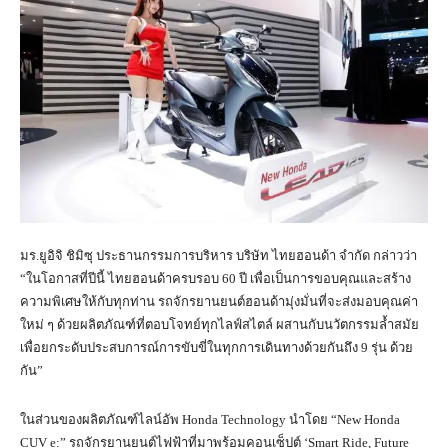
มร.ยูอิจิ ชิมิซุ ประธานกรรมการบริหาร บริษัท ไทยฮอนด้า จำกัด กล่าวว่า
“ในโอกาสที่ปีนี้ ไทยฮอนด้าครบรอบ 60 ปี เพื่อเป็นการขอบคุณและสร้าง
ความพิเศษให้กับทุกท่าน รถจักรยานยนต์ฮอนด้ามุ่งมั่นที่จะส่งมอบคุณค่า
ใหม่ ๆ ด้วยผลิตภัณฑ์ที่ตอบโจทย์ทุกไลฟ์สไตล์ ผสานกับนวัตกรรมล้ำสมัย
เพื่อยกระดับประสบการณ์การขับขี่ในทุกการเดินทางด้วยกันถึง 9 รุ่น ด้วย
กัน”
ในส่วนของผลิตภัณฑ์ไลน์อัพ Honda Technology นำโดย “New Honda
CUV e:” รถจักรยานยนต์ไฟฟ้าที่มาพร้อมคอนเซ็ปต์ ‘Smart Ride, Future