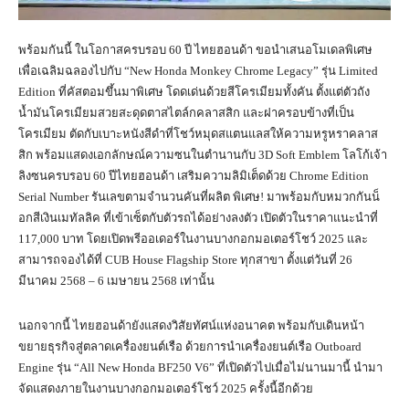
พร้อมกันนี้ ในโอกาสครบรอบ 60 ปี ไทยฮอนด้า ขอนำเสนอโมเดลพิเศษ
เพื่อเฉลิมฉลองไปกับ “New Honda Monkey Chrome Legacy” รุ่น Limited
Edition ที่คัสตอมขึ้นมาพิเศษ โดดเด่นด้วยสีโครเมียมทั้งคัน ตั้งแต่ตัวถัง
น้ำมันโครเมียมสวยสะดุดตาสไตล์กคลาสสิก และฝาครอบข้างที่เป็น
โครเมียม ตัดกับเบาะหนังสีดำที่โชว์หมุดสแตนแลสให้ความหรูหราคลาส
สิก พร้อมแสดงเอกลักษณ์ความซนในตำนานกับ 3D Soft Emblem โลโก้เจ้า
ลิงซนครบรอบ 60 ปีไทยฮอนด้า เสริมความลิมิเต็ดด้วย Chrome Edition
Serial Number รันเลขตามจำนวนคันที่ผลิต พิเศษ! มาพร้อมกับหมวกกันน็
อกสีเงินเมทัลลิค ที่เข้าเซ็ตกับตัวรถได้อย่างลงตัว เปิดตัวในราคาแนะนำที่
117,000 บาท โดยเปิดพรีออเดอร์ในงานบางกอกมอเตอร์โชว์ 2025 และ
สามารถจองได้ที่ CUB House Flagship Store ทุกสาขา ตั้งแต่วันที่ 26
มีนาคม 2568 – 6 เมษายน 2568 เท่านั้น
นอกจากนี้ ไทยฮอนด้ายังแสดงวิสัยทัศน์แห่งอนาคต พร้อมกับเดินหน้า
ขยายธุรกิจสู่ตลาดเครื่องยนต์เรือ ด้วยการนำเครื่องยนต์เรือ Outboard
Engine รุ่น “All New Honda BF250 V6” ที่เปิดตัวไปเมื่อไม่นานมานี้ นำมา
จัดแสดงภายในงานบางกอกมอเตอร์โชว์ 2025 ครั้งนี้อีกด้วย