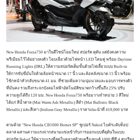
New Honda Forza750 มาในดีไซน์โฉมใหม่ สปอร์ต ดุดัน แต่ยังคงความ
พรีเมียมไว้ได้อย่างลงตัว โฉบเฉี่ยวด้วยไฟหน้า LED โคมคู่ พร้อม Daytime
Running Lights (DRL) ให้ความสปอร์ตเต็มขั้นด้วยไฟเลี้ยวแบบ Built-in
ให้การขับขี่มั่นใจด้วยล้อหน้าขนาด 17 นิ้ว และล้อหลังขนาด 15 นิ้ว พร้อม
โช้กหน้าหัวกลับขนาด 41 มม. ที่ช่วยเพิ่มความนุ่มนวลและมอบการทรงตัว
ที่มั่นคง รวมถึงกระจกบังลมไฟฟ้าอัตโนมัติขนาดกว้างขึ้นถึง 25% ปรับ
ความสูงได้ถึง 120 มม. New Honda Forza750 พร้อมวางจำหน่าย 3 สีใหม่
ได้แก่ สีน้ำตาล (Mat Warm Ash Metallic) สีดำ (Mat Ballistic Black
Metallic) และสีเทา (Iridium Gray Metallic) ราคาแนะนำที่ 419,000 บาท
ตามด้วย “New Honda CB1000 Hornet SP” ซูเปอร์ Naked ไบค์ระดับท็อป
คลาส ผสานความแรงจากสนามแข่งเข้ากับการออกแบบที่ดุดันในแบบ
สปอร์ต Naked ให้ความแรงที่สุดในคลาสด้วยเครื่องยนต์ 1000 ซีซี 4 สูบเรียง