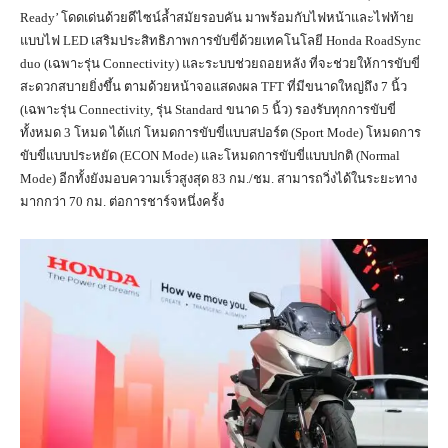
Ready’ โดดเด่นด้วยดีไซน์ล้ำสมัยรอบคัน มาพร้อมกับไฟหน้าและไฟท้าย
แบบไฟ LED เสริมประสิทธิภาพการขับขี่ด้วยเทคโนโลยี Honda RoadSync
duo (เฉพาะรุ่น Connectivity) และระบบช่วยถอยหลัง ที่จะช่วยให้การขับขี่
สะดวกสบายยิ่งขึ้น ตามด้วยหน้าจอแสดงผล TFT ที่มีขนาดใหญ่ถึง 7 นิ้ว
(เฉพาะรุ่น Connectivity, รุ่น Standard ขนาด 5 นิ้ว) รองรับทุกการขับขี่
ทั้งหมด 3 โหมด ได้แก่ โหมดการขับขี่แบบสปอร์ต (Sport Mode) โหมดการ
ขับขี่แบบประหยัด (ECON Mode) และโหมดการขับขี่แบบปกติ (Normal
Mode) อีกทั้งยังมอบความเร็วสูงสุด 83 กม./ชม. สามารถวิ่งได้ในระยะทาง
มากกว่า 70 กม. ต่อการชาร์จหนึ่งครั้ง