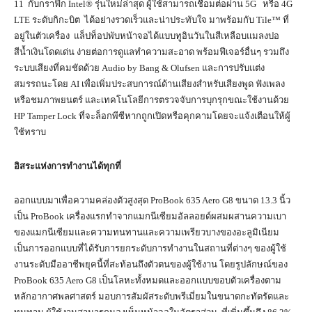
11 กับกราฟิก Intel® รุ่นใหม่ล่าสุด ผู้ใช้สามารถเชื่อมต่อผ่าน 5G หรือ 4G
LTE ระดับกิกะบิต ได้อย่างรวดเร็วและน่าประทับใจ มาพร้อมกับ Tile™ ที่
อยู่ในตัวเครื่อง แล็ปท็อปพับหน้าจอได้แบบทูอินวันในสีเหลือบแมลงปอ
สีน้ำเงินโดดเด่น ง่ายต่อการดูแลทำความสะอาด พร้อมฟีเจอร์อื่นๆ รวมถึง
ระบบเสียงที่คมชัดด้วย Audio by Bang & Olufsen และการปรับแต่ง
สมรรถนะโดย AI เพื่อเพิ่มประสบการณ์ด้านเสียงสำหรับเสียงพูด ฟังเพลง
หรือชมภาพยนตร์ และเทคโนโลยีการตรวจจับการบุกรุกขณะใช้งานด้วย
HP Tamper Lock ที่จะล็อกพีซีหากถูกเปิดหรือคุกคามโดยจะแจ้งเตือนให้ผู้
ใช้ทราบ
อิสระแห่งการทำงานได้ทุกที่
ออกแบบมาเพื่อความคล่องตัวสูงสุด ProBook 635 Aero G8 ขนาด 13.3 นิ้ว
เป็น ProBook เครื่องแรกทำจากแมกนีเซียมอัลลอยด์ผสมผสานความเบา
ของแมกนีเซียมและความทนทานและความเพรียวบางของอะลูมิเนียม
เป็นการออกแบบที่ได้รับการยกระดับการทำงานในสถานที่ต่างๆ ของผู้ใช้
งานระดับมืออาชีพยุคนี้ที่สะท้อนถึงตัวตนของผู้ใช้งาน โดยรูปลักษณ์ของ
ProBook 635 Aero G8 เป็นโลหะทั้งหมดและออกแบบขอบตัวเครื่องตาม
หลักอากาศพลศาสตร์ มอบการสัมผัสระดับพรีเมี่ยมในขนาดกะทัดรัดและ