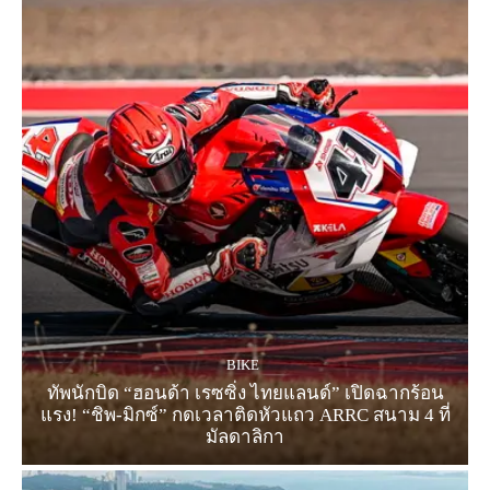
BIKE
ทัพนักบิด “ฮอนด้า เรซซิ่ง ไทยแลนด์” เปิดฉากร้อน
แรง! “ชิพ-มิกซ์” กดเวลาติดหัวแถว ARRC สนาม 4 ที่
มัลดาลิกา