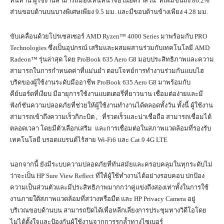
ทนทาน ผู้ใช้งานสามารถมองเห็นหน้าจอในอัตราส่วน ที่เพิ่มขึ้นถึง 86.2%
ส่วนขอบด้านบนบางพิเศษเพียง 9.5 มม. และมีขอบด้านข้างเพียง 4.28 มม.
ขับเคลื่อนด้วยโปรเซสเซอร์ AMD Ryzen™ 4000 Series มาพร้อมกับ PRO
Technologies ซึ่งเป็นอุปกรณ์ เสริมและผสมผสานร่วมกับเทคโนโลยี AMD
Radeon™ รุ่นล่าสุด โดย ProBook 635 Aero G8 มอบประสิทธิภาพและความ
สามารถในการกำหนดค่าที่แม่นยำ ตอบโจทย์การทำงานร่วมกันแบบไฮ
บริดของผู้ใช้งานระดับมืออาชีพ ProBook 635 Aero G8 มาพร้อมกับ
คีย์บอร์ดที่เงียบ มีอายุการใช้งานแบตเตอรี่ที่ยาวนาน เชื่อมต่อง่ายและมี
ฟังก์ชันความปลอดภัยที่ช่วยให้ผู้ใช้งานทำงานได้ตลอดทั้งวัน ทั้งนี้ ผู้ใช้งาน
สามารถเข้าถึงความเร็วกิกะบิต , ที่รวดเร็วและน่าเชื่อถือ สามารถเชื่อมได้
ตลอดเวลา โดยมีตัวเลือกเสริม และการเชื่อมต่อในสภาพแวดล้อมที่รองรับ
เทคโนโลยี บรอดแบรนด์ไร้สาย Wi-Fi6 และ Cat 9 4G LTE
นอกจากนี้ ยังมีระบบความปลอดภัยที่ทันสมัยและครอบคลุมในทุกระดับไม่
ว่าจะเป็น HP Sure View Reflect ที่ให้ผู้ใช้ทำงานได้อย่างรอบคอบ ปกป้อง
ความเป็นส่วนตัวและมีประสิทธิภาพมากกว่าคู่แข่งถึงสองเท่าทั้งในการใช้
งานภายใต้สภาพแวดล้อมที่สว่างหรือมืด และ HP Privacy Camera อยู่
บริเวณขอบด้านบน สามารถปิดได้เพื่อหลีกเลี่ยงการประชุมทางวิดีโอโดย
ไม่ได้ตั้งใจและป้องกันผู้ใช้งานจากการรุกล้ำทางไซเบอร์