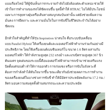
แบบเรียลไทม์ ให้ผู้ขับเห็นการกระจายกำลังไปยังล้อแต่ละตำแหน่ง ช่วยให้
เข้าใจการทำงานของรถได้ชัดเจนขึ้น จุดนี้ทำให้ HTRAC ไม่ได้มีประโยชน์
เฉพาะการลุยทางฝุ่นหรือเส้นทางสมบุกสมบันเท่านั้น แต่ยังช่วยเพิ่มความ
มั่นคง การยึดเกาะ และความมั่นใจในการขับขี่ในชีวิตประจำวันได้อย่าง
ชัดเจน
อีกหัวใจสำคัญที่ทำให้รุ่น Inspiration น่าสนใจ คือระบบขับเคลื่อน
แบบ Parallel Hybrid ให้เครื่องยนต์และมอเตอร์ไฟฟ้าทำงานร่วมกันอย่างมี
ประสิทธิภาพ โดยใช้เครื่องยนต์เบนซินเทอร์โบ ขนาด 1.6 ลิตร ผสานกับ
มอเตอร์ไฟฟ้า ให้กำลังรวมสูงสุด 232 แรงม้า และแรงบิดรวมสูงสุด 367 นิว
ตันเมตร จุดเด่นของระบบนี้คือมอเตอร์ไฟฟ้าสามารถเข้ามาช่วยเสริมแรง
บิดตั้งแต่รอบต่ำ ทำให้การออกตัว การเร่งแซง หรือการขับในจังหวะที่
ต้องการกำลังทำได้ทันใจมากขึ้น ขณะเดียวกันยังช่วยลดภาระการทำงาน
ของเครื่องยนต์ในบางช่วงการขับขี่ ทำให้มีอัตราประหยัดพลังงาน 17.2 กม./
ลิตร มอบความสมดุลทั้งด้านสมรรถนะและความประหยัด